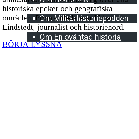
historiska epoker och geografiska
Militärhistoriepodden
områden. Programledare är Urban
Om Militärhistoriepodden
Lindstedt, journalist och historienörd.
En oväntad historia
Om En oväntad historia
BÖRJA LYSSNA