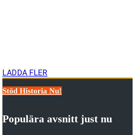
I Röda armén var misstron
inbyggd
LADDA FLER
Stöd Historia Nu!
Populära avsnitt just nu