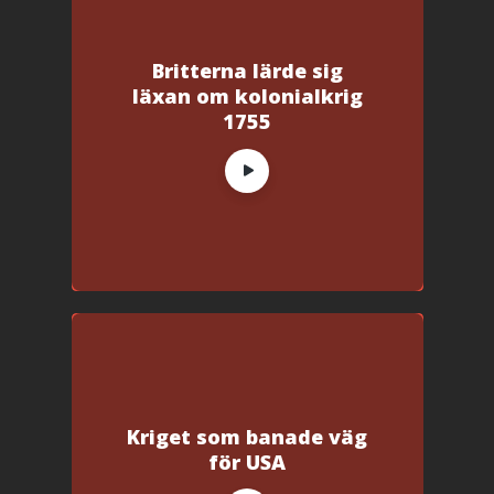
p
p
n
a
s
Britterna lärde sig
i
e
läxan om kolonialkrig
t
t
1755
n
y
t
t
f
ö
n
s
t
e
r
)
Kriget som banade väg
för USA