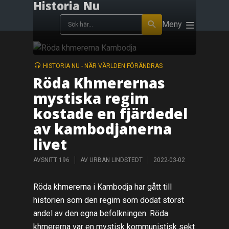
Historia Nu
Meny
HISTORIA NU - NÄR VÄRLDEN FÖRÄNDRAS
Röda Khmerernas
mystiska regim
kostade en fjärdedel
av kambodjanerna
livet
AVSNITT 196
AV
URBAN LINDSTEDT
2022-03-02
Röda khmererna i Kambodja har gått till
historien som den regim som dödat störst
andel av den egna befolkningen. Röda
khmererna var en mystisk kommunistisk sekt