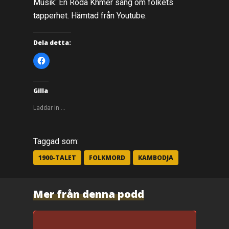
Musik: En Röda Khmer sång om folkets
tapperhet. Hämtad från Youtube.
Dela detta:
K
l
i
c
k
a
Gilla
f
ö
r
Laddar in …
a
t
t
d
e
Taggad som:
l
a
p
1900-TALET
FOLKMORD
KAMBODJA
å
F
a
c
e
Mer från denna podd
b
o
o
k
(
Ö