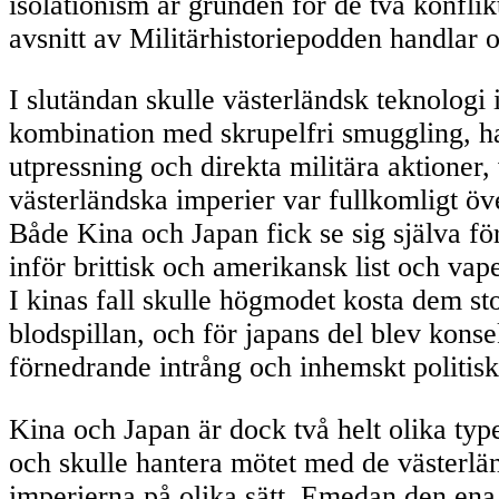
isolationism är grunden för de två konflik
avsnitt av Militärhistoriepodden handlar 
I slutändan skulle västerländsk teknologi 
kombination med skrupelfri smuggling, h
utpressning och direkta militära aktioner, 
västerländska imperier var fullkomligt öv
Både Kina och Japan fick se sig själva f
inför brittisk och amerikansk list och va
I kinas fall skulle högmodet kosta dem st
blodspillan, och för japans del blev kons
förnedrande intrång och inhemskt politisk
Kina och Japan är dock två helt olika type
och skulle hantera mötet med de västerlä
imperierna på olika sätt. Emedan den ena