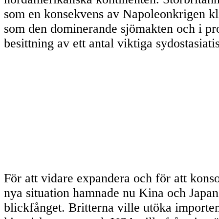
som en konsekvens av Napoleonkrigen kli
som den dominerande sjömakten och i pro
besittning av ett antal viktiga sydostasiati
För att vidare expandera och för att kons
nya situation hamnade nu Kina och Japan
blickfånget. Britterna ville utöka importe