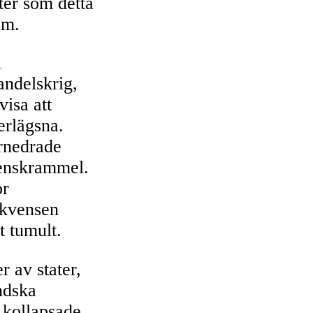
ter som detta
om.
i
andelskrig,
visa att
erlägsna.
örnedrade
penskrammel.
or
ekvensen
t tumult.
r av stater,
ndska
 kollapsade