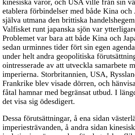
kinesiska varor, och USA ville från sin vä
etablera förbindelser med både Kina och J
själva utmana den brittiska handelshegem
Valfisket runt japanska sjön var ytterligar
Problemet var bara att både Kina och Ja
sedan urminnes tider fört sin egen agenda
under helt andra geopolitiska förutsättning
ointresserade av att utveckla samarbete m
imperierna. Storbritannien, USA, Ryssla
Frankrike blev visade dörren, och hänvisad
fåtal hamnar med begränsat utbud. I läng
det visa sig ödesdigert.
Dessa förutsättningar, å ena sidan väster
imperiesträvanden, å andra sidan kinesis