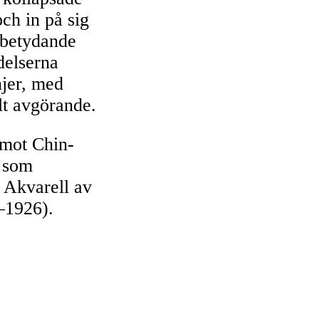
ch in på sig
n betydande
delserna
njer, med
lt avgörande.
 mot Chin-
, som
 Akvarell av
–1926).