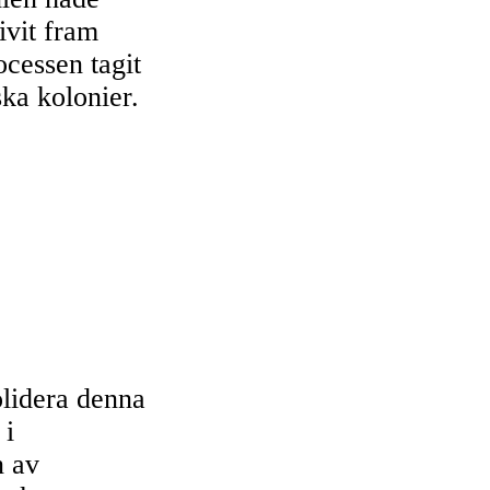
vit fram
cessen tagit
ska kolonier.
olidera denna
 i
n av