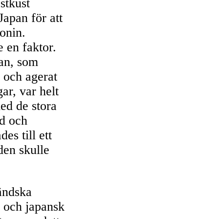
stkust
apan för att
onin.
e en faktor.
pan, som
 och agerat
ar, var helt
ed de stora
nd och
es till ett
den skulle
ländska
k och japansk