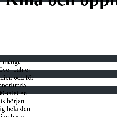
ör många
 över och en
nnien och för
annorlunda
0-talet en
ts början
ig hela den
nien hade