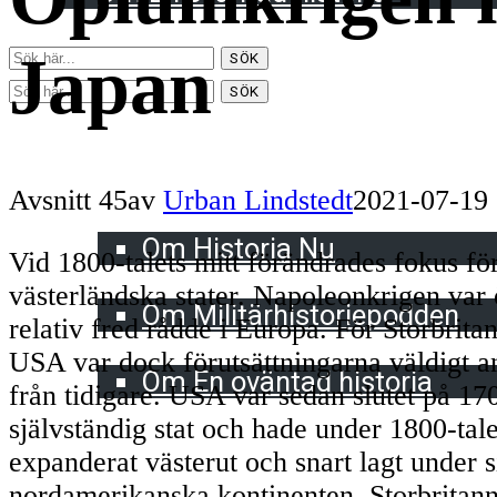
Japan
SÖK
SÖK
Meny
Harrisons dramatiska historia
Avsnitt 45
av
Urban Lindstedt
2021-07-19
Historia Nu
Om Historia Nu
Vid 1800-talets mitt förändrades fokus f
Militärhistoriepodden
västerländska stater. Napoleonkrigen var
Om Militärhistoriepodden
relativ fred rådde i Europa. För Storbrita
En oväntad historia
USA var dock förutsättningarna väldigt 
Om En oväntad historia
från tidigare. USA var sedan slutet på 170
självständig stat och hade under 1800-tale
expanderat västerut och snart lagt under s
nordamerikanska kontinenten. Storbritan