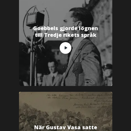
Goebbels gjorde lögnen
till Tredje rikets språk
När Gustav Vasa satte