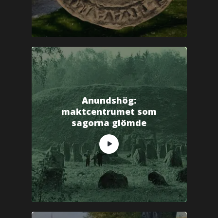
Anundshög:
maktcentrumet som
sagorna glömde