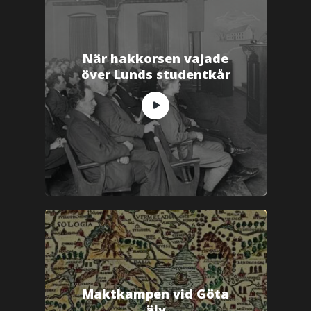
När hakkorsen vajade
över Lunds studentkår
Maktkampen vid Göta
älv