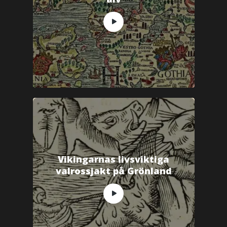
Vikingarnas livsviktiga
valrossjakt på Grönland