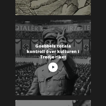
Goebbels totala
kontroll över kulturen i
Tredje riket