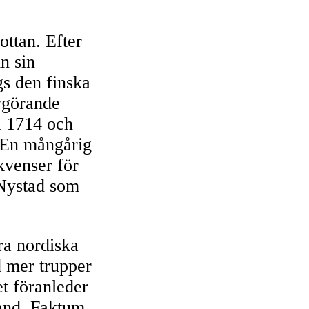
ottan. Efter
n sin
gs den finska
vgörande
i 1714 och
 En mångårig
kvenser för
 Nystad som
ra nordiska
d mer trupper
t föranleder
land. Faktum