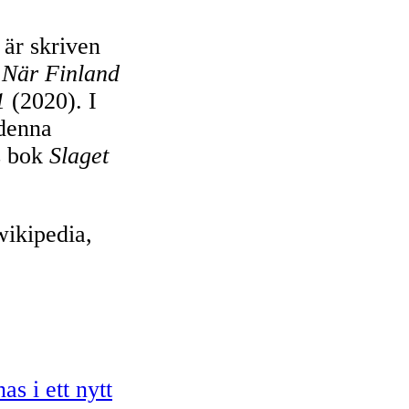
 är skriven
a
När Finland
21
(2020). I
 denna
s bok
Slaget
wikipedia,
s i ett nytt