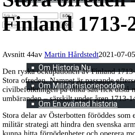
Finland 1713-
SÖK
SÖK
Meny
Harrisons dramatiska historia
Avsnitt 44
av
Martin Hårdstedt
2021-07-0
Historia Nu
Om Historia Nu
Den ryska ockupationen av Finland 1713-
Militärhistoriepodden
Stora ofreden. Namnet är passande efter
Om Militärhistoriepodden
civilbefolkningen på olika sätt fick utstå
En oväntad historia
umbäranden – särskilt under åren 1713-1
Om En oväntad historia
Stora delar av Österbotten föröddes som 
militär strategi att hindra den svenska arm
kunna hitta förnödenheter och operera mo