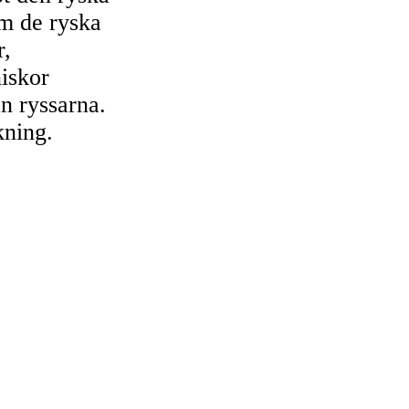
m de ryska
r,
iskor
n ryssarna.
kning.