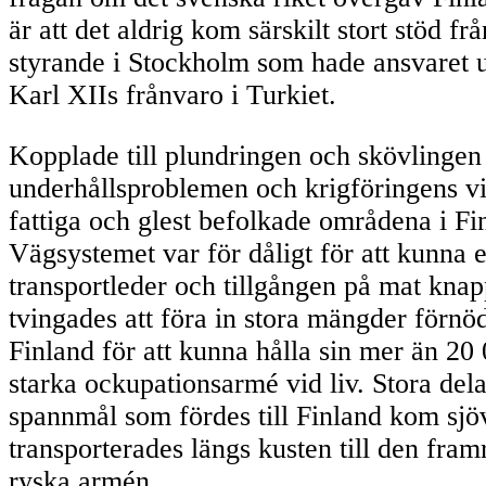
är att det aldrig kom särskilt stort stöd fr
styrande i Stockholm som hade ansvaret 
Karl XIIs frånvaro i Turkiet.
Kopplade till plundringen och skövlingen
underhållsproblemen och krigföringens vil
fattiga och glest befolkade områdena i Fi
Vägsystemet var för dåligt för att kunna 
transportleder och tillgången på mat kna
tvingades att föra in stora mängder förnöd
Finland för att kunna hålla sin mer än 2
starka ockupationsarmé vid liv. Stora del
spannmål som fördes till Finland kom sj
transporterades längs kusten till den fra
ryska armén.