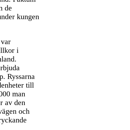
ån de
under kungen
 var
lkor i
nland.
erbjuda
pp. Ryssarna
enheter till
0 000 man
ar av den
övägen och
mryckande