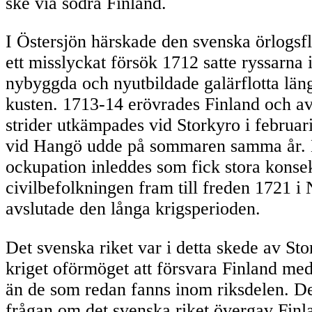
ske via södra Finland.
I Östersjön härskade den svenska örlogsfl
ett misslyckat försök 1712 satte ryssarna i
nybyggda och nyutbildade galärflotta län
kusten. 1713-14 erövrades Finland och a
strider utkämpades vid Storkyro i februar
vid Hangö udde på sommaren samma år.
ockupation inleddes som fick stora konse
civilbefolkningen fram till freden 1721 i
avslutade den långa krigsperioden.
Det svenska riket var i detta skede av Sto
kriget oförmöget att försvara Finland me
än de som redan fanns inom riksdelen. De
frågan om det svenska riket övergav Fin