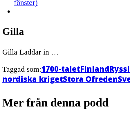
fönster)
Gilla
Gilla
Laddar in …
1700-talet
Finland
Ryss
Taggad som:
nordiska kriget
Stora Ofreden
Sv
Mer från denna podd