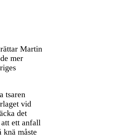
erättar Martin
 de mer
riges
a tsaren
rlaget vid
näcka det
tt ett anfall
å knä måste