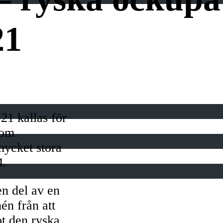
21
5
21 kallas för
som
 mycket stora
4.
en del av en
én från att
t den ryska