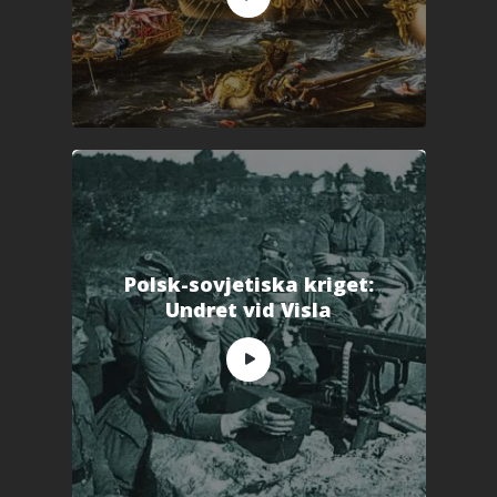
Polsk-sovjetiska kriget:
Undret vid Visla