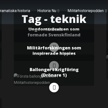
ramatiska historia
Historia Nu
Militärhistoriepodden
Tag -
teknik
Ungdomsrörelsen som
15 avsnitt
formade Svenskfinland
Militärforskningen som
inspirerade hippies
Ballonger i krigföring
(Drönare 1)