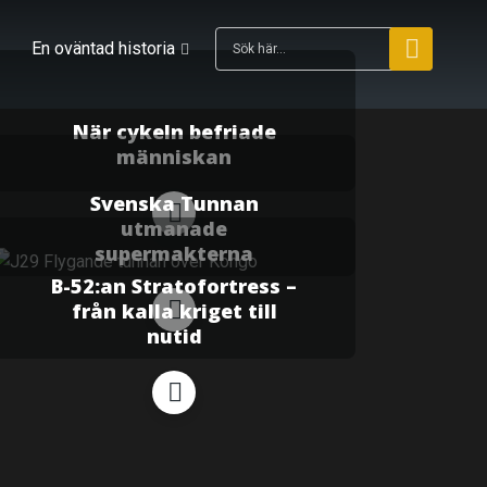
En oväntad historia
När cykeln befriade
människan
Svenska Tunnan
utmanade
supermakterna
B-52:an Stratofortress –
från kalla kriget till
nutid