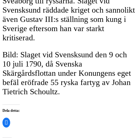
Sveaborg till ryssarna. Slaget vid
Svensksund räddade kriget och sannolikt
även Gustav III:s ställning som kung i
Sverige eftersom han var starkt
kritiserad.
Bild: Slaget vid Svensksund den 9 och
10 juli 1790, då Svenska
Skärgårdsflottan under Konungens eget
befäl eröfrade 55 ryska fartyg av Johan
Tietrich Schoultz.
Dela detta:
Klicka
för
att
dela
på