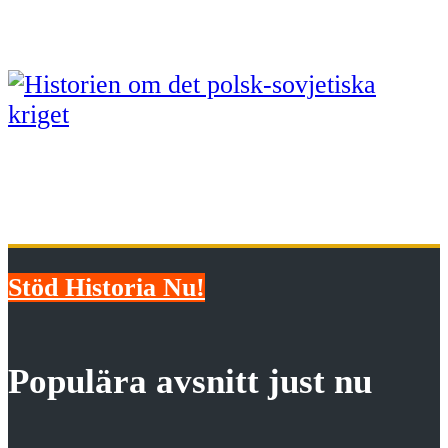
avgjordes vid Actium
Polsk-sovjetiska kriget: Undret
vid Visla
Stöd Historia Nu!
Populära avsnitt just nu