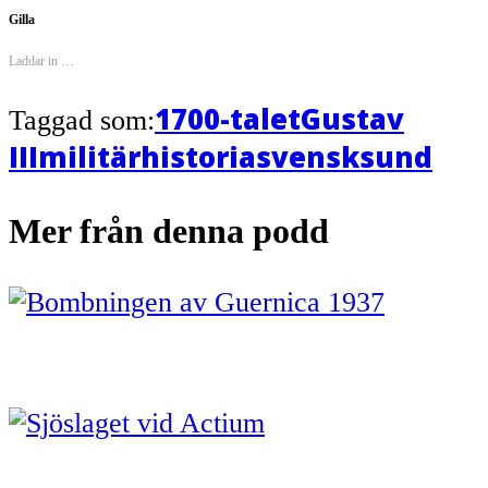
Facebook
(Öppnas
Gilla
i
ett
nytt
Laddar in …
fönster)
1700-talet
Gustav
Taggad som:
III
militärhistoria
svensksund
Mer från denna podd
Varför bombades Guernica 1937?
Den romerska republikens öde