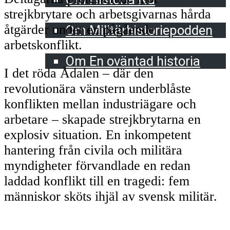
strejkbrytare och arbetsgivarnas hårda
Militärhistoriepodden
åtgärder under en pågående
Om Militärhistoriepodden
arbetskonflikt.
En oväntad historia
Om En oväntad historia
I det röda Ådalen – där den
revolutionära vänstern underblåste
konflikten mellan industriägare och
arbetare – skapade strejkbrytarna en
explosiv situation. En inkompetent
hantering från civila och militära
myndigheter förvandlade en redan
laddad konflikt till en tragedi: fem
människor sköts ihjäl av svensk militär.