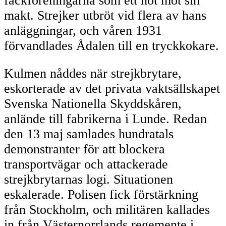
fackföreningarna som ett hot mot sin
makt. Strejker utbröt vid flera av hans
anläggningar, och våren 1931
förvandlades Ådalen till en tryckkokare.
Kulmen nåddes när strejkbrytare,
eskorterade av det privata vaktsällskapet
Svenska Nationella Skyddskåren,
anlände till fabrikerna i Lunde. Redan
den 13 maj samlades hundratals
demonstranter för att blockera
transportvägar och attackerade
strejkbrytarnas logi. Situationen
eskalerade. Polisen fick förstärkning
från Stockholm, och militären kallades
in från Västernorrlands regemente i