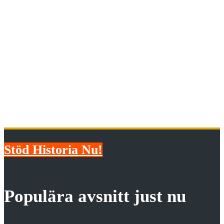
När hakkorsen vajade över Lunds
studentkår
Stöd Historia Nu!
Populära avsnitt just nu