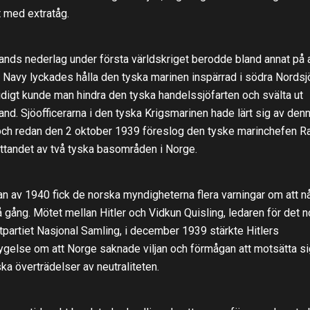
t med extratåg.
ands nederlag under första världskriget berodde bland annat på a
 Navy lyckades hålla den tyska marinen inspärrad i södra Nordsj
digt kunde man hindra den tyska handelssjöfarten och svälta ut
and. Sjöofficerarna i den tyska Krigsmarinen hade lärt sig av den
och redan den 2 oktober 1939 föreslog den tyske marinchefen R
ttandet av två tyska basområden i Norge.
jan av 1940 fick de norska myndigheterna flera varningar om att n
å gång. Mötet mellan Hitler och Vidkun Quisling, ledaren för det 
tpartiet Nasjonal Samling, i december 1939 stärkte Hitlers
ygelse om att Norge saknade viljan och förmågan att motsätta si
iska överträdelser av neutraliteten.