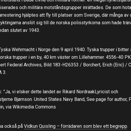
iserades och militära motståndsgrupper inrättades. De som hot
rrestering hjälptes att fly till platser som Sverige, där många av
lyktingarna anslöt sig till de norska polisstyrkorna som hade trän
edan slutet av 1943.
 Tyska Wehrmacht i Norge den 9 april 1940. Tyska trupper i bitter 
orska trupper i en by, 40 km väster om Lillehammer. 4556-40 PK.
ert Federal Archives, Bild 183-H26353 / Borchert, Erich (Eric) / 
 3.
: ”Ja, vi elsker dette landet av Rikard NordraakLyricist och
stjerne Bjørnson. United States Navy Band, See page for author, 
in, via Wikimedia Commons
na också på
Vidkun Quisling – förrädaren som blev ett begrepp
.