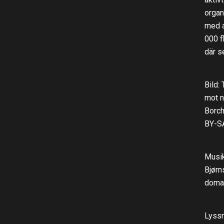
organ
med a
000 f
där s
Bild:
mot n
Borch
BY-SA
Musik
Bjørn
doma
Lyss