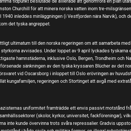
amma tidpunkt beslutade de allierade att genomföra en plan uta
nston Churchill för att minera norska vatten inom tre-milsgränse
il 1940 inleddes minläggningen (i Vestfjorden nära Narvik), och d
 kom det tyska angreppet.
attligt ultimatum till den norska regeringen om att samarbeta med
 styrkorna avvisades. Under loppet av 9 april lyckades tyskarna 
ktigaste hamnstäderna, inklusive Oslo, Bergen, Trondheim och Na
försenade sänkningen av den tyska kryssaren Blücher av det no
örsvaret vid Oscarsborg i inloppet till Oslo erövringen av huvud
illät kungafamiljen, regeringen och Stortinget att avgå med extratåg
azisternas uniformitet framträdde ett envis passivt motstånd fr
 samhällssektorer (skolor, kyrkor, universitet, fackföreningar), vilk
rna inte kunde övervinna trots svåra repressalier. Gradvis uppst
t motstånd i både civila och militära former: en illegal nyhetstjäns