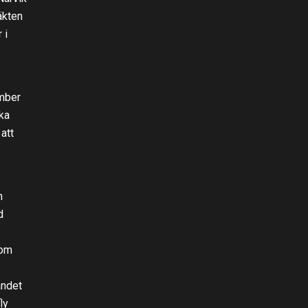
äkten
 i
ember
ka
att
n
d
nom
andet
ly