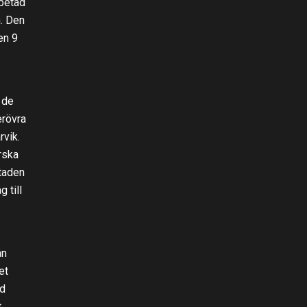
rbetad
n. Den
en 9
 de
erövra
rvik.
rska
staden
 till
ån
et
od
t