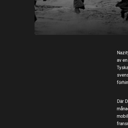
Nazit
av en
Tyska
svens
förhi
Där D
månad
mobil
frans