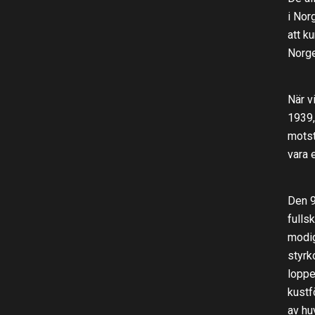
i Nor
att k
Norge
När v
1939,
motst
vara 
Den 9
fulls
modig
styrk
loppe
kustf
av hu