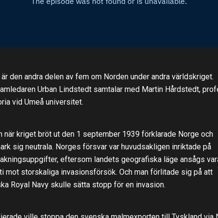
 är den andra delen av fem om Norden under andra världskriget.
amledaren Urban Lindstedt samtalar med Martin Hårdstedt, pro
toria vid Umeå universitet.
 när kriget bröt ut den 1 september 1939 förklarade Norge och
rk sig neutrala. Norges försvar var huvudsakligen inriktade på
akningsuppgifter, eftersom landets geografiska läge ansågs var
ti mot storskaliga invasionsförsök. Och man förlitade sig på att
iska Royal Navy skulle sätta stopp för en invasion.
lierade ville stoppa den svenska malmexporten till Tyskland via 