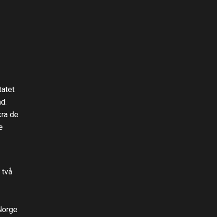
tatet
nd.
kra de
e
 två
Norge