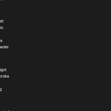
tt
ön.
na
aeder
ågot
norska
g