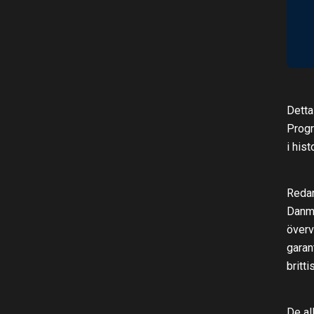
Detta
Progr
i his
Redan
Danma
överv
garan
britt
De al