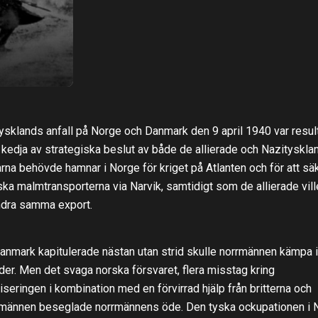
ysklands anfall på Norge och Danmark den 9 april 1940 var resul
 kedja av strategiska beslut av både de allierade och Nazityskla
rna behövde hamnar i Norge för kriget på Atlanten och för att sä
ka malmtransporterna via Narvik, samtidigt som de allierade vill
ndra samma export.
anmark kapitulerade nästan utan strid skulle norrmännen kämpa i
er. Men det svaga norska försvaret, flera misstag kring
iseringen i kombination med en förvirrad hjälp från britterna och
männen beseglade norrmännens öde. Den tyska ockupationen i 