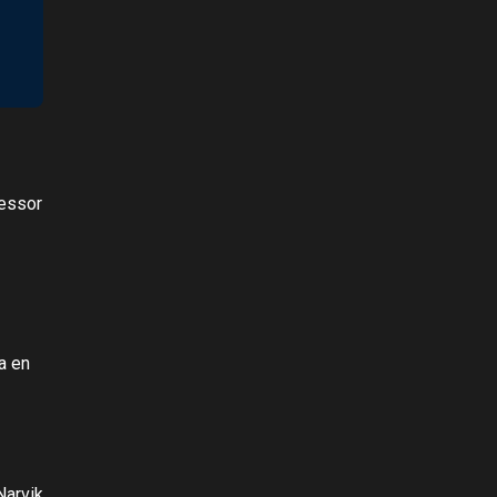
fessor
a en
Narvik