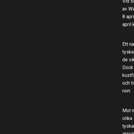
Vid s
av Wi
8 apr
april
Ett n
tyska
de vi
Dock 
kustf
och t
norr.
Mot n
olika
tyska
aktiv