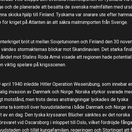
ge och de planerade att besätta de svenska malmfälten med urs
unna skicka hjälp till Finland. Tyskarna var snarare ute efter hamnar
 för kriget på Atlanten än att säkra malmimporten från Sverige.
interkriget bröt ut mellan Sovjetunionen och Finland den 30 nov
 vändes stormakternas blickar mot Skandinavien. Det starka fins
åndet mot Stalins Röda Armé visade att regionen hade potential 
en viktig spelare på krigsscenen.
 april 1940 inledde Hitler Operation Weserübung, som innebar e
kalig invasion av Danmark och Norge. Norska styrkor svarade me
t motstånd, men trots deras ansträngningar lyckades de tyska
orna ta kontroll över huvudstäderna i både Danmark och Norge i
t av en dag. Den tyska kryssaren Blücher sänktes av det norska
örsvaret vid Oscarsborg i inloppet till Oslo, vilket fördröjde fång
vudstaden och tillät kungafamiljen, regeringen och Stortinget att f