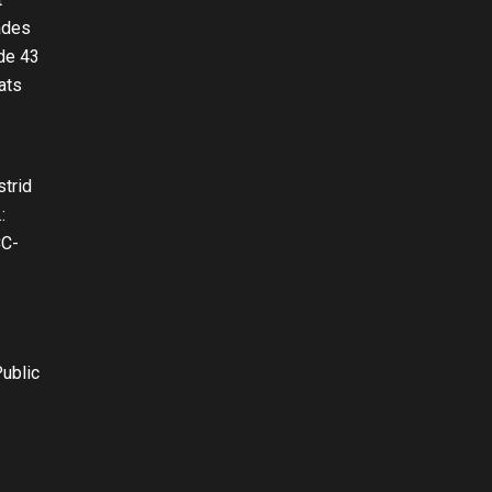
ades
 de 43
ats
strid
:
CC-
Public