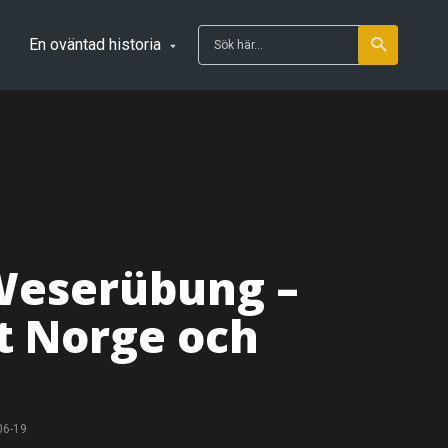
En oväntad historia
Weserübung –
t Norge och
06-19