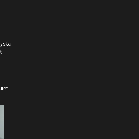
ryska
t
itet.