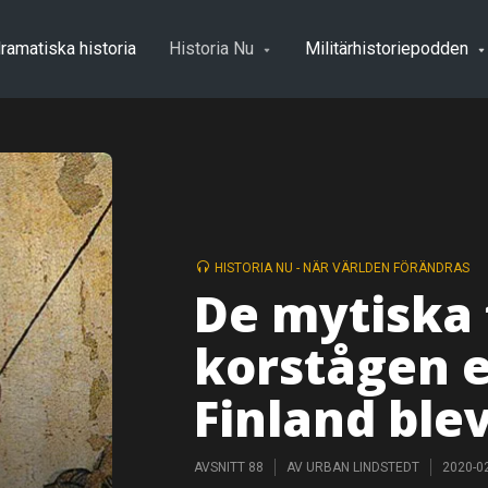
ramatiska historia
Historia Nu
Militärhistoriepodden
HISTORIA NU - NÄR VÄRLDEN FÖRÄNDRAS
De mytiska 
korstågen e
Finland ble
AVSNITT 88
AV
URBAN LINDSTEDT
2020-0