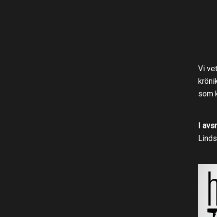
Vi ve
kröni
som k
I avs
Linds