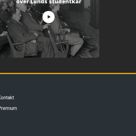
över Lunds studentkår
Kontakt
Premium