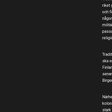
riket
och f
någons
milit
passa
relig
Tradi
ska e
Finla
senar
Birge
Närhe
kolon
stark