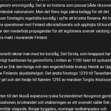
 genom erövringståg. Det är en historia som passar både rikssve
inländsk nationalism. Men det finns inga säkra belägg för att det
in företagits regelrätta korståg i syfte att kristna finnarna. Att t
ära operationer mot Finland utkristalliserats och upphöjts till kors
r den medeltida propagandan för att legitimera svensk värdslig
iös makt i nuvarande Finland.
tionellt räknar man med tre korståg. Det första, som knappast har 
nligt traditionen ha genomförts i mitten av 1100-talet till sydväst
nd av Erik den helige och den engelskfödde biskop Henrik av Up
e Finlands skyddshelgon. Det andra företogs 1239 till Tavastlan
r jarl och det tredje till Karelen 1293 av marsken Torgils Knutsson
ten till det likaså expansiva ryska furstendömet Novgorod gjorde
isationen, kristnandet och etableringen av ett svenskt välde fick
 militär slagsida. Borgar byggdes, resningar nedkämpades och