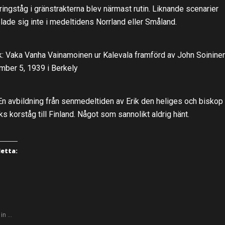
ringståg i gränstrakterna blev närmast rutin. Liknande scenarier
lade sig inte i medeltidens Norrland eller Småland.
: Vaka Vanha Vainamoinen ur Kalevala framförd av John Soinine
ber 5, 1939 i Berkely
 En avbildning från senmedeltiden av Erik den heliges och biskop
ks korståg till Finland. Något som sannolikt aldrig hänt.
detta:
 in …