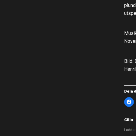
plund
utspe
Musik
Novem
Bild:
Henri
Dela 
K
l
i
c
k
a
Gilla
f
ö
r
Laddar
a