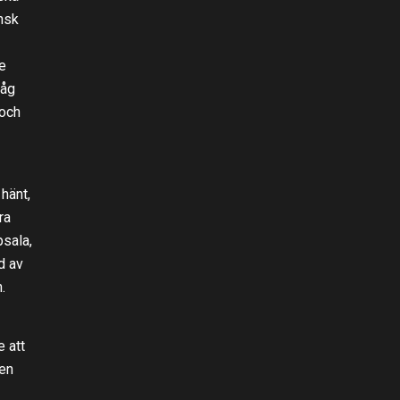
nsk
re
tåg
 och
hänt,
ra
psala,
d av
.
 att
 en