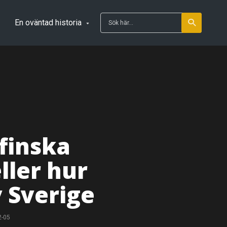
En oväntad historia
finska
ller hur
v Sverige
2-05