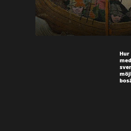
Hur 
med
sve
möjl
bosä