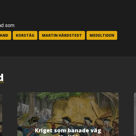
ad som:
LAND
KORSTÅG
MARTIN HÅRDSTEDT
MEDELTIDEN
d
Kriget som banade väg