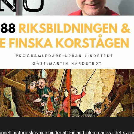
tionell historieskrivning bjuder att Finland inlemmades i det sve