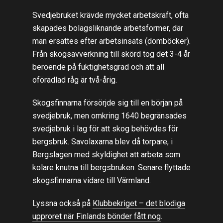
Svedjebruket krävde mycket arbetskraft, ofta
skapades bolagsliknande arbetsformer, där
man ersattes efter arbetsinsats (domböcker).
Från skogsavverkning till skörd tog det 3-4 år
beroende på fuktighetsgrad och att all
oförädlad råg är två-årig.
Skogsfinnarna försörjde sig till en början på
svedjebruk, men omkring 1640 begränsades
svedjebruk i lag för att skog behövdes för
bergsbruk. Savolaxarna blev då torpare, i
Bergslagen med skyldighet att arbeta som
kolare knutna till bergsbruken. Senare flyttade
skogsfinnarna vidare till Värmland.
Lyssna också på
Klubbekriget – det blodiga
upproret när Finlands bönder fått nog
.