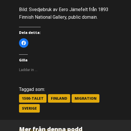
Bild: Svedjebruk av Eero Järnefelt från 1893
Finnish National Gallery, public domain.
Dela detta:
K
l
i
c
k
a
Gilla
f
ö
r
Laddar in …
a
t
t
d
e
Taggad som:
l
a
p
1500-TALET
FINLAND
MIGRATION
å
F
SVERIGE
a
c
e
b
o
o
Mer från denna podd
k