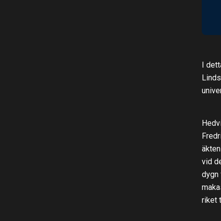
I det
Linds
unive
Hedvi
Fredr
äkten
vid d
dygn 
makas
riket