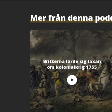
k
(
Ö
p
p
Mer från denna pod
n
a
s
i
e
t
t
n
y
t
t
f
ö
n
s
t
Britterna lärde sig läxan
e
om kolonialkrig 1755
r
)