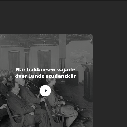
När hakkorsen vajade
över Lunds studentkår