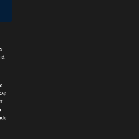
ds
id.
es
kap
tt
a
ade