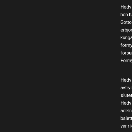
Hedvi
hon h
Gotto
erbjö
kunga
förmy
försu
Förmy
Hedvi
avtry
slute
Hedvi
adeln
balet
var r