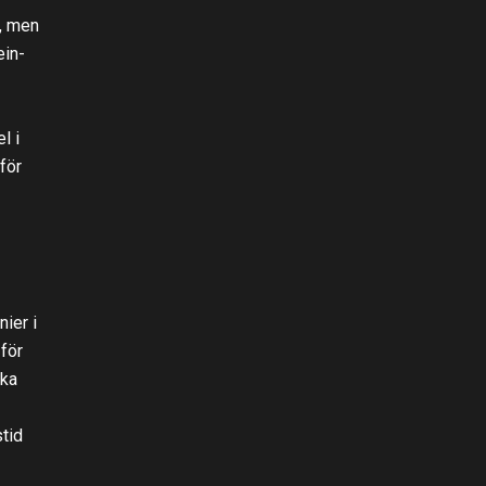
I, men
ein-
l i
för
ier i
 för
ska
stid