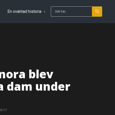
En oväntad historia
nora blev
ta dam under
05-17