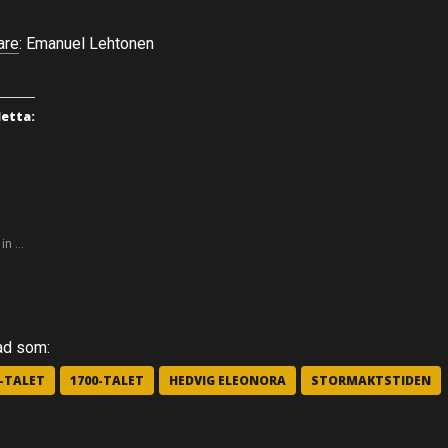
are
: Emanuel Lehtonen
detta:
 in …
ad som:
0-TALET
1700-TALET
HEDVIG ELEONORA
STORMAKTSTIDEN