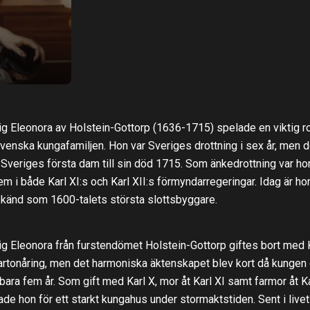
g Eleonora av Holstein-Gottorp (1636-1715) spelade en viktig rol
venska kungafamiljen. Hon var Sveriges drottning i sex år, men 
 Sveriges första dam till sin död 1715. Som änkedrottning var ho
m i både Karl XI:s och Karl XII:s förmyndarregeringar. Idag är ho
känd som 1600-talets största slottsbyggare.
g Eleonora från furstendömet Holstein-Gottorp giftes bort med 
rtonåring, men det harmoniska äktenskapet blev kort då kungen
 bara fem år. Som gift med Karl X, mor åt Karl XI samt farmor åt Ka
ade hon för ett starkt kungahus under stormaktstiden. Sent i livet