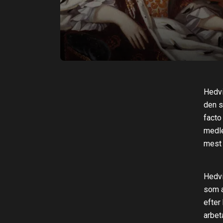
Hedvi
den s
facto
medle
mest 
Hedvi
som a
efter
arbet