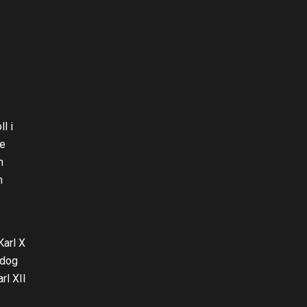
l i
de
n
n
Karl X
 dog
rl XII