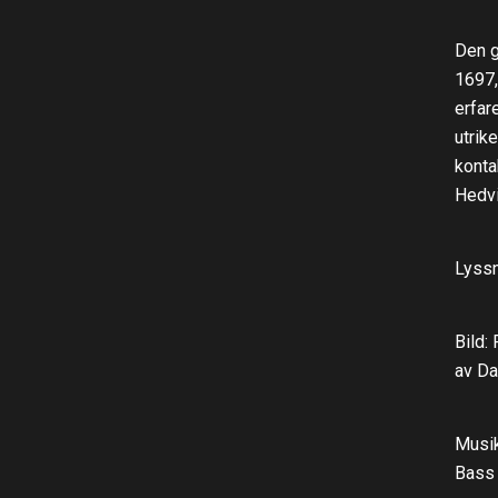
Den g
1697,
erfar
utrik
konta
Hedvi
Lyss
Bild:
av Da
Musik
Bass 