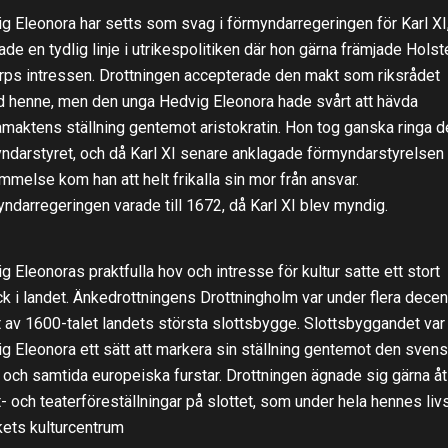
g Eleonora har setts som svag i förmyndarregeringen för Karl X
ade en tydlig linje i utrikespolitiken där hon gärna främjade Holst
rps intressen. Drottningen accepterade den makt som riksrådet
d henne, men den unga Hedvig Eleonora hade svårt att hävda
maktens ställning gentemot aristokratin. Hon tog ganska ringa de
ndarstyret, och då Karl XI senare anklagade förmyndarstyrelsen 
mmelse kom han att helt frikalla sin mor från ansvar.
ndarregeringen varade till 1672, då Karl XI blev myndig.
g Eleonoras praktfulla hov och intresse för kultur satte ett stort
ck i landet. Änkedrottningens Drottningholm var under flera decenn
t av 1600-talet landets största slottsbygge. Slottsbyggandet var
g Eleonora ett sätt att markera sin ställning gentemot den sven
 och samtida europeiska furstar. Drottningen ägnade sig gärna åt
t- och teaterföreställningar på slottet, som under hela hennes liv
ikets kulturcentrum