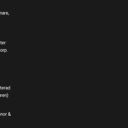
nare,
ter
ttorp.
tterad
uren)
enor &