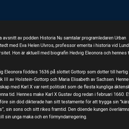
ta avsnitt av podden Historia Nu samtalar programledaren Urban
tedt med Eva Helen Ulvros, professor emerita i historia vid Lun
rsitet. Hon är aktuell med biografin Hedvig Eleonora och hennes t
g Eleonora föddes 1636 på slottet Gottorp som dotter till hertig
ik III av Holstein-Gottorp och Maria Elisabeth av Sachsen. Henn
skap med Karl X var rent politiskt som de flesta kungliga äktens
enna tid. Hennes make Karl X Gustav dog redan i februari 1660. E
före sin död dikterade han sitt testamente för att trygga sin ”kär
”, sin sons och sitt rikes framtid. Den döende kungen överlämn
 till sin unga maka och en förmyndarregering.