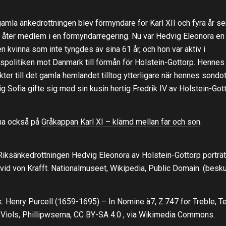
amla änkedrottningen blev förmyndare för Karl XII och fyra år se
 åter medlem i en förmyndarregering. Nu var Hedvig Eleonora en
en kvinna som inte tyngdes av sina 61 år, och hon var aktiv i
espolitiken mot Danmark till förmån för Holstein-Gottorp. Hennes
kter till det gamla hemlandet tilltog ytterligare när hennes sondot
g Sofia gifte sig med sin kusin hertig Fredrik IV av Holstein-Go
na också på
Gråkappan Karl XI – klämd mellan far och son
.
 Riksänkedrottningen Hedvig Eleonora av Holstein-Gottorp porträ
vid von Krafft. Nationalmuseet, Wikipedia, Public Domain. (besk
: Henry Purcell (1659-1695) – In Nomine à7, Z.747 for Treble, T
Viols, Phillipwserna, CC BY-SA 4.0
, via Wikimedia Commons.