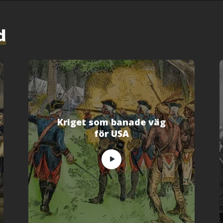
d
Kriget som banade väg
för USA