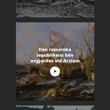
Den romerska
republikens öde
avgjordes vid Actium