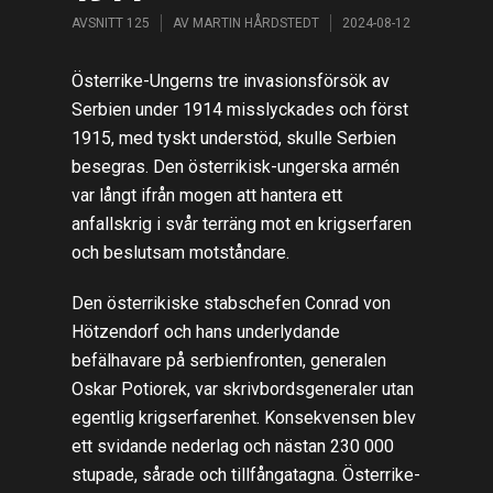
AVSNITT 125
AV
MARTIN HÅRDSTEDT
2024-08-12
Österrike-Ungerns tre invasionsförsök av
Serbien under 1914 misslyckades och först
1915, med tyskt understöd, skulle Serbien
besegras. Den österrikisk-ungerska armén
var långt ifrån mogen att hantera ett
anfallskrig i svår terräng mot en krigserfaren
och beslutsam motståndare.
Den österrikiske stabschefen Conrad von
Hötzendorf och hans underlydande
befälhavare på serbienfronten, generalen
Oskar Potiorek, var skrivbordsgeneraler utan
egentlig krigserfarenhet. Konsekvensen blev
ett svidande nederlag och nästan 230 000
stupade, sårade och tillfångatagna. Österrike-