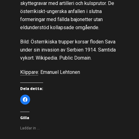
skyttegravar med artilleri och kulsprutor. De
österrikiskt-ungerska anfallen i slutna
formeringar med fällda bajonetter utan
eldunderstöd kollapsade omgående.
Bild: Österrikiska trupper korsar floden Sava
under sin invasion av Serbien 1914. Samtida
vykort. Wikipedia. Public Domain.
Klippare
: Emanuel Lehtonen
Dela detta:
K
l
i
c
k
a
Gilla
f
ö
r
Laddar in …
a
t