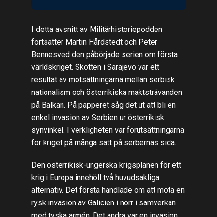
I detta avsnitt av Militärhistoriepodden
fortsätter Martin Hårdstedt och Peter
Bennesved den påbörjade serien om första
världskriget. Skotten i Sarajevo var ett
resultat av motsättningarna mellan serbisk
nationalism och österrikiska maktsträvanden
på Balkan. På papperet såg det ut att bli en
enkel invasion av Serbien ur österrikisk
synvinkel. I verkligheten var förutsättningarna
för kriget på många sätt på serbernas sida.
Den österrikisk-ungerska krigsplanen för ett
krig i Europa innehöll två huvudsakliga
alternativ. Det första handlade om att möta en
rysk invasion av Galicien i norr i samverkan
med tyska armén. Det andra var en invasion