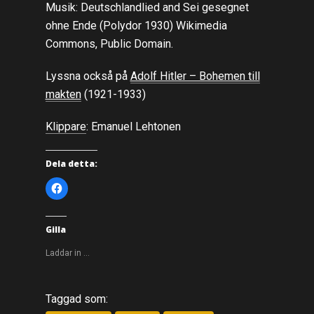
Musik: Deutschlandlied and Sei gesegnet
ohne Ende (Polydor 1930) Wikimedia
Commons, Public Domain.
Lyssna också på
Adolf Hitler – Bohemen till
makten
(1921-1933)
Klippare
: Emanuel Lehtonen
Dela detta:
K
l
i
c
k
a
Gilla
f
ö
r
Laddar in …
a
t
t
d
e
Taggad som:
l
a