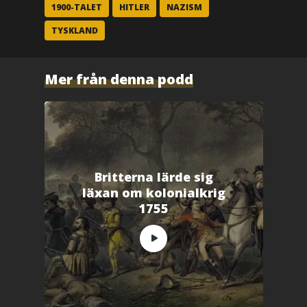
p
1900-TALET
HITLER
NAZISM
å
F
TYSKLAND
a
c
e
b
o
o
Mer från denna podd
k
(
Ö
p
p
n
a
s
i
e
t
t
Britterna lärde sig
n
y
läxan om kolonialkrig
t
t
1755
f
ö
n
s
t
e
r
)