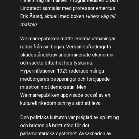
Hitlers väg till makten. Programledaren Urban
Lindstedt samtalar med professor emeritus
Erik Åsard, aktuell med boken
Hitlers väg till
makten
.
Weimarrepubliken mötte enorma utmaningar
redan från sin början. Versaillesfördragets
skadeståndskrav underminerade ekonomin
och väckte bitterhet hos tyskarna.
Hyperinflationen 1923 raderade många
medborgares besparingar och fördjupade
misstron mot demokratin. Men
Weimarrepubliken uppvisade också av en
kulturell rikedom och nya sätt att leva.
Den politiska kulturen var präglad av splittring
och bristen på brett stöd för det
parlamentariska systemet. Avsaknaden av