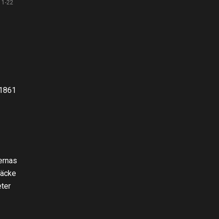
11-22
 1861
ternas
täcke
eter