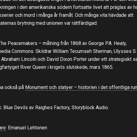
kningen i den amerikanska södern fortsatte livet att präglas av ho
sserier och mord i många år framåt. Och många vita hävdade att
aternas brytning med unionen var rättfärdigad.
 The Peacemakers – målning från 1868 av George P.A. Healy,
edia Commons. Skildrar William Tecumseh Sherman, Ulysses S.
, Abraham Lincoln och David Dixon Porter under ett strategiskt s
gfartyget River Queen i krigets slutskede, mars 1865.
na också på
Monument och statyer – historien i det offentliga r
: Blue Devils av Raighes Factory, Storyblock Audio.
are
: Emanuel Lehtonen