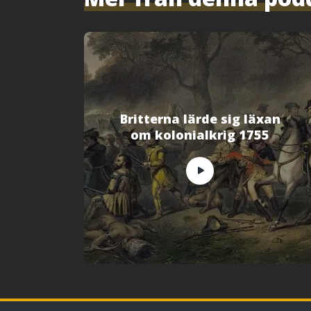
s
i
e
t
t
n
y
t
t
f
ö
n
s
t
Britterna lärde sig läxan
e
om kolonialkrig 1755
r
)