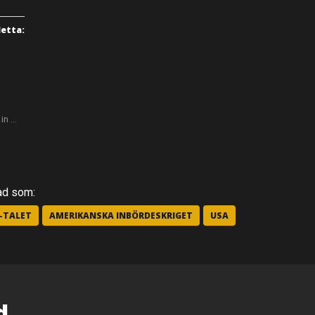
detta:
 in …
ad som:
0-TALET
AMERIKANSKA INBÖRDESKRIGET
USA
d