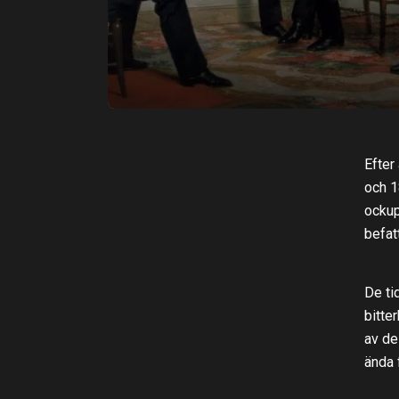
Efter
och 1
ockup
befat
De ti
bitte
av de
ända 