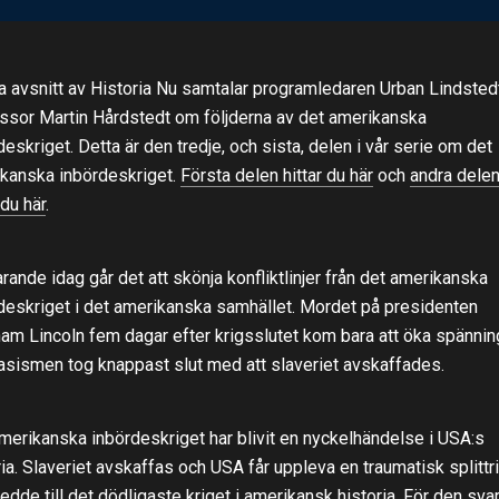
ta avsnitt av Historia Nu samtalar programledaren Urban Lindste
ssor Martin Hårdstedt om följderna av det amerikanska
deskriget. Detta är den tredje, och sista, delen i vår serie om det
kanska inbördeskriget.
Första delen hittar du här
och
andra dele
 du här
.
arande idag går det att skönja konfliktlinjer från det amerikanska
deskriget i det amerikanska samhället. Mordet på presidenten
am Lincoln fem dagar efter krigsslutet kom bara att öka spännin
asismen tog knappast slut med att slaveriet avskaffades.
merikanska inbördeskriget har blivit en nyckelhändelse i USA:s
ria. Slaveriet avskaffas och USA får uppleva en traumatisk splittr
edde till det dödligaste kriget i amerikansk historia. För den sva