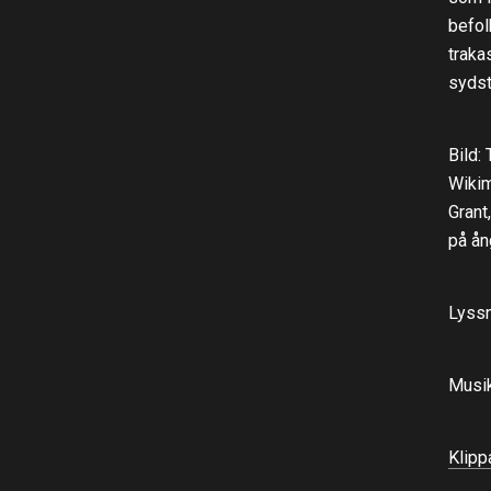
befol
traka
sydst
Bild:
Wikim
Grant
på ån
Lyss
Musik
Klipp