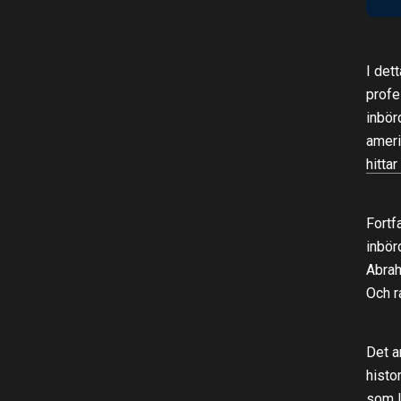
I det
profe
inbör
ameri
hittar
Fortf
inbör
Abrah
Och r
Det a
histo
som l