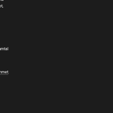
t,
amtal
ummet
.