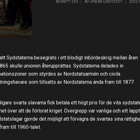
AVSNITT 234
AV
URBAN LINDSTEDT
2022-
 att Sydstaterna besegrats i ett blodigt inbördeskrig mellan åren
865 skulle unionen återupprättas. Sydstaterna delades in
ationszoner som styrdes av Nordstatsarmén och civila
tningshavare som tillsatts av Nordstaterna ända fram till 1877.
digare svarta slavarna fick betala ett högt pris för de vita sydsta
rhet över att de förlorat kriget. Övergrepp var vanliga och ett lapp
lstatslagar gjorde det möjligt att förvägra de svartas sina rättigh
fram till 1960-talet.