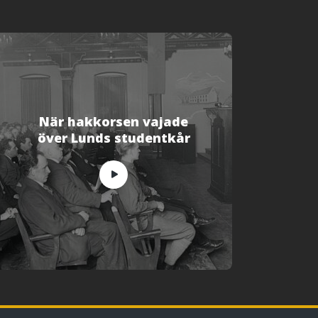
När hakkorsen vajade
över Lunds studentkår