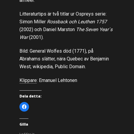
arméer.
Litteraturtips är två titlar ur Ospreys serie:
Simon Miller
Rossback och Leuthen 1757
(2002) och Daniel Marston
The Seven Year´s
War
(2001).
Bild: General Wolfes död (1771), på
Abrahams slätter, nära Quebec av Benjamin
West; wikipedia, Public Domain.
Klippare
: Emanuel Lehtonen
Dela detta:
K
l
i
c
k
a
Gilla
f
ö