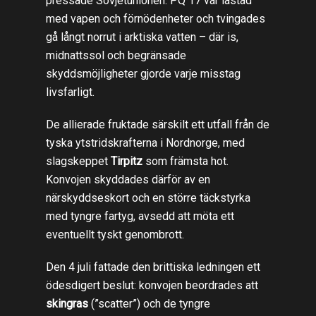
pressade Sovjetunionen. PQ 17 var lastad
med vapen och förnödenheter och tvingades
gå långt norrut i arktiska vatten – där is,
midnattssol och begränsade
skyddsmöjligheter gjorde varje misstag
livsfarligt.
De allierade fruktade särskilt ett utfall från de
tyska ytstridskrafterna i Nordnorge, med
slagskeppet
Tirpitz
som främsta hot.
Konvojen skyddades därför av en
närskyddseskort och en större täckstyrka
med tyngre fartyg, avsedd att möta ett
eventuellt tyskt genombrott.
Den 4 juli fattade den brittiska ledningen ett
ödesdigert beslut: konvojen beordrades att
skingras
(”scatter”) och de tyngre