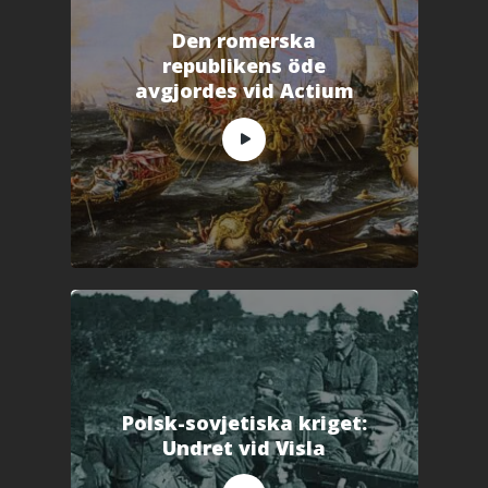
Den romerska
republikens öde
avgjordes vid Actium
Polsk-sovjetiska kriget:
Undret vid Visla