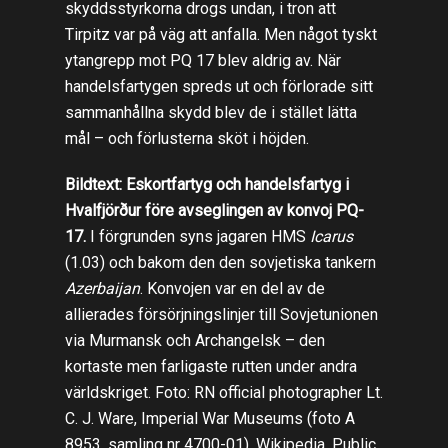
skyddsstyrkorna drogs undan, i tron att
Tirpitz var på väg att anfalla. Men något tyskt
ytangrepp mot PQ 17 blev aldrig av. När
handelsfartygen spreds ut och förlorade sitt
sammanhållna skydd blev de i stället lätta
mål – och förlusterna sköt i höjden.
Bildtext: Eskortfartyg och handelsfartyg i
Hvalfjörður före avseglingen av konvoj PQ-
17.
I förgrunden syns jagaren HMS
Icarus
(1.03) och bakom den den sovjetiska tankern
Azerbaijan
. Konvojen var en del av de
allierades försörjningslinjer till Sovjetunionen
via Murmansk och Archangelsk – den
kortaste men farligaste rutten under andra
världskriget. Foto: RN official photographer Lt.
C. J. Ware, Imperial War Museums (foto A
8953, samling nr 4700-01). Wikipedia. Public