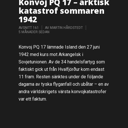
Konvoj PQ 17 – arktisk
katastrof sommaren
1942
AVSNITT 161
AV
MARTIN HÅRDSTEDT
5 MÅNADER SEDAN
Konvoj PQ 17 lämnade Island den 27 juni
1942 med kurs mot Arkangelsk i
Sovjetunionen. Av de 34 handelsfartyg som
faktiskt gick ut från Hvalfjörður kom endast
11 fram. Resten sänktes under de följande
dagarna av tyska flyganfall och ubåtar – en av
andra världskrigets värsta konvojkatastrofer
var ett faktum.