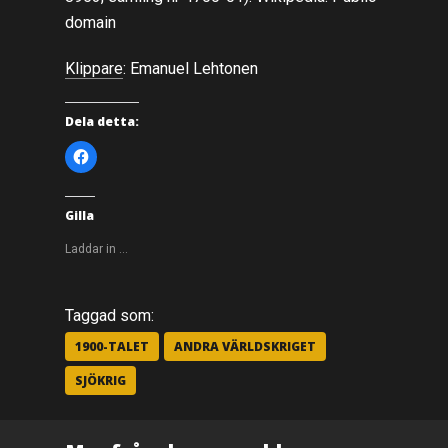
domain
Klippare
: Emanuel Lehtonen
Dela detta:
K
l
i
c
k
a
Gilla
f
ö
r
Laddar in …
a
t
t
d
e
Taggad som:
l
a
p
1900-TALET
ANDRA VÄRLDSKRIGET
å
F
SJÖKRIG
a
c
e
b
o
o