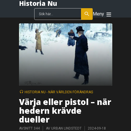
Historia Nu
Meny
HISTORIA NU - NÄR VÄRLDEN FÖRÄNDRAS
Värja eller pistol – när
hedern krävde
dueller
AVSNITT 344
AV
URBAN LINDSTEDT
2024-09-18