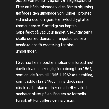
Gustaf von Köhler. Vapnet var slaglåspistoler.
Efter att båda missade vid en första skjutning
träffades den utmanade von Köhler i bröstet
vid andra duelleringen. Han avled drygt åtta
timmar senare. Samtidigt var kapten
Sabelfeldt på väg ut ur landet. Sekundanterna
skulle senare dömas till fängelse, senare
benådas och få ersättning för sina
umbäranden.
I Sverige fanns bestämmelser om förbud mot
dueller kvar i en kunglig förordning från 1861,
som gällde fram till 1965. I 1962 års strafflag,
som trädde i kraft 1965, finns dock inga
särskilda bestämmelser om dueller, vilket
markerar slutet på en lång era av formella
försök att kontrollera denna praxis.