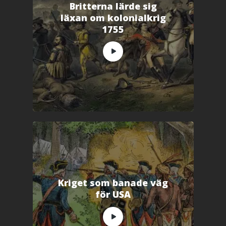
t
Britterna lärde sig
n
y
läxan om kolonialkrig
t
t
1755
f
ö
n
s
t
e
r
)
Kriget som banade väg
för USA