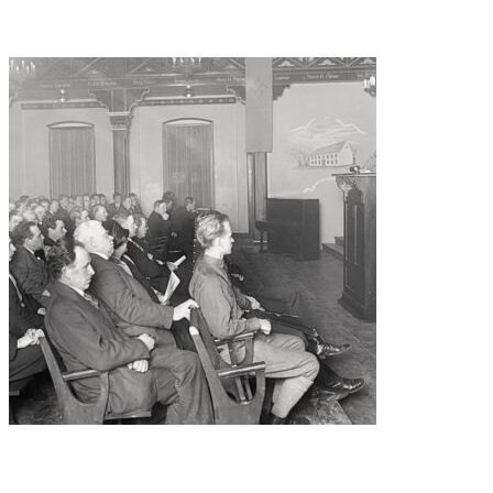
Kriget som banade väg för USA
När hakkorsen vajade över Lunds