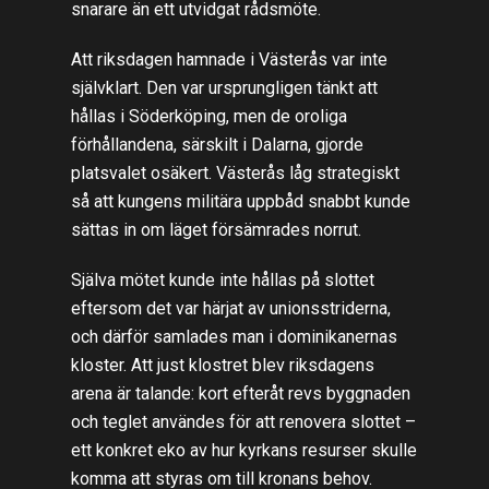
snarare än ett utvidgat rådsmöte.
Att riksdagen hamnade i Västerås var inte
självklart. Den var ursprungligen tänkt att
hållas i Söderköping, men de oroliga
förhållandena, särskilt i Dalarna, gjorde
platsvalet osäkert. Västerås låg strategiskt
så att kungens militära uppbåd snabbt kunde
sättas in om läget försämrades norrut.
Själva mötet kunde inte hållas på slottet
eftersom det var härjat av unionsstriderna,
och därför samlades man i dominikanernas
kloster. Att just klostret blev riksdagens
arena är talande: kort efteråt revs byggnaden
och teglet användes för att renovera slottet –
ett konkret eko av hur kyrkans resurser skulle
komma att styras om till kronans behov.