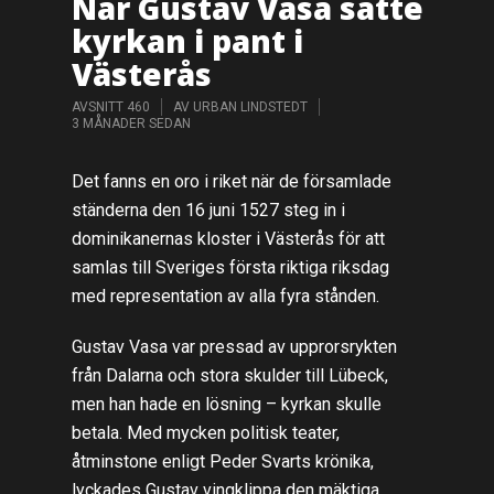
När Gustav Vasa satte
kyrkan i pant i
Västerås
AVSNITT 460
AV
URBAN LINDSTEDT
3 MÅNADER SEDAN
Det fanns en oro i riket när de församlade
ständerna den 16 juni 1527 steg in i
dominikanernas kloster i Västerås för att
samlas till Sveriges första riktiga riksdag
med representation av alla fyra stånden.
Gustav Vasa var pressad av upprorsrykten
från Dalarna och stora skulder till Lübeck,
men han hade en lösning – kyrkan skulle
betala. Med mycken politisk teater,
åtminstone enligt Peder Svarts krönika,
lyckades Gustav vingklippa den mäktiga