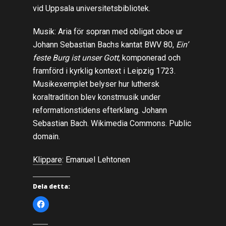
vid Uppsala universitetsbibliotek.
Musik: Aria för sopran med obligat oboe ur
Johann Sebastian Bachs kantat BWV 80,
Ein’
feste Burg ist unser Gott
, komponerad och
framförd i kyrklig kontext i Leipzig 1723.
Musikexemplet belyser hur luthersk
koraltradition blev konstmusik under
reformationstidens efterklang. Johann
Sebastian Bach. Wikimedia Commons. Public
domain.
Klippare
: Emanuel Lehtonen
Dela detta:
K
l
i
c