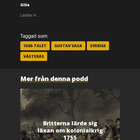
k
a
Gilla
f
ö
r
Laddar in …
a
t
t
d
e
Taggad som:
l
a
p
1500-TALET
GUSTAV VASA
SVERIGE
å
F
VÄSTERÅS
a
c
e
b
o
o
Mer från denna podd
k
(
Ö
p
p
n
a
s
i
e
t
t
Britterna lärde sig
n
y
läxan om kolonialkrig
t
t
1755
f