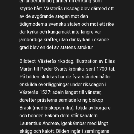
en underordnad partner till en kung som
styrde hårt. Västerås riksdag blev därmed ett
av de avgörande stegen mot den
tidigmoderna svenska staten och mot ett rike
där kyrka och kungamakt inte längre var
jämbördiga krafter, utan där kyrkan i ökande
grad blev en del av statens struktur.
Bildtext: Västerås riksdag. Illustration av Elias
Martin till Peder Svarts krönika, sent 1700-tal.
På bilden skildras hur de fyra stånden håller
enskilda överläggningar under riksdagen i
Västerås 1527: adeln längst till vänster,
därefter prästerna samlade kring biskop
Brask (med biskopsmitra), följda av borgare
och bönder. Bakom dem står kanslern
Laurentius Andreæ, igenkännbar med långt
skägg och kalott. Bilden ingår i samlingarna