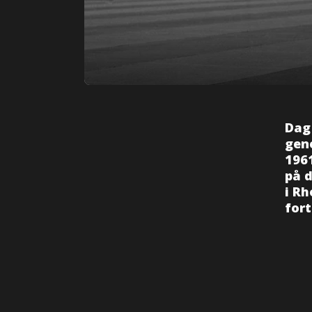
Dag
gene
196
på d
i R
fort