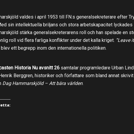
rskjöld valdes i april 1953 till FN:s generalsekreterare efter T
Med sin intellektuella briljans och stora arbetskapacitet lyckades
rskjöld stärka generalsekreterarens roll och han spelade en st
lig roll vid flera farliga konflikter under det kalla kriget.
”Leave it
, blev ett begrepp inom den internationella politiken.
casten Historia Nu avsnitt 26
samtalar programledare Urban Lind
enrik Berggren, historiker och författare som bland annat skrivit
n
Dag Hammarskjöld – Att bära världen
.
detta: