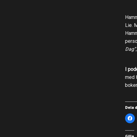
Hamma
Lie. 
Hamma
person
Dag”
I pod
med H
boke
Dela 
K
l
i
c
k
a
Gilla