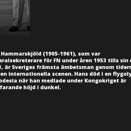
 Hammarskjöld
(1905-1961), som var
ralsekreterare för FN under åren 1953 tills sin
1, är Sveriges främsta ämbetsman genom tider
en internationella scenen. Hans död i en flygol
hodesia när han medlade under Kongokriget är
farande höjd i dunkel.