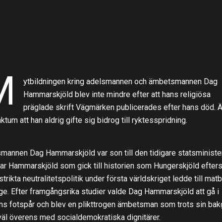
M
ytbildningen kring adelsmannen och ämbetsmannen Dag
Hammarskjöld blev inte mindre efter att hans religiösa
präglade skrift Vägmärken publicerades efter hans död. 
aktum att han aldrig gifte sig bidrog till ryktesspridning.
mannen Dag Hammarskjöld var son till den tidigare statsministe
ar Hammarskjöld som gick till historien som Hungerskjöld efte
trikta neutralitetspolitik under första världskriget ledde till matbr
ge. Efter framgångsrika studier valde Dag Hammarskjöld att gå i
ns fotspår och blev en plikttrogen ämbetsman som trots sin bak
äl överens med socialdemokratiska dignitärer.