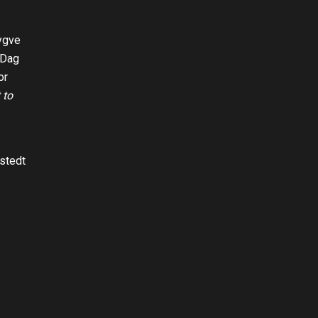
rygve
 Dag
or
 to
stedt