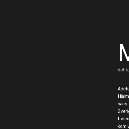
det f
Adels
Hjalm
hans s
Sveri
fader
kom v