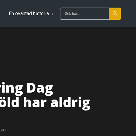
En oväntad historia
ring Dag
ld har aldrig
1-07