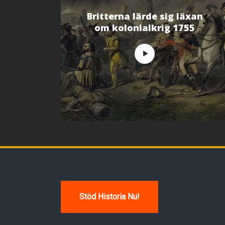
n
s
t
Britterna lärde sig läxan
e
om kolonialkrig 1755
r
)
Stöd Historia Nu!