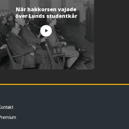
När hakkorsen vajade
över Lunds studentkår
Kontakt
Premium