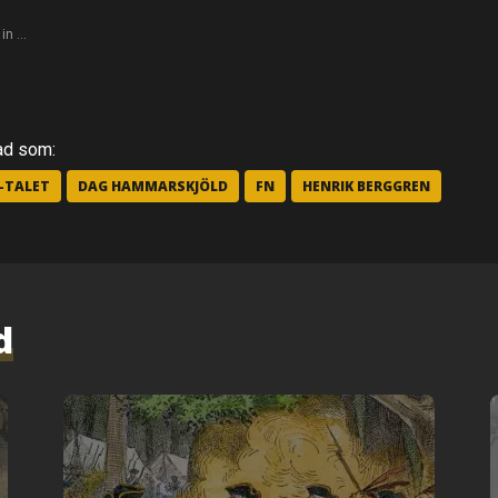
 in …
ad som:
0-TALET
DAG HAMMARSKJÖLD
FN
HENRIK BERGGREN
d