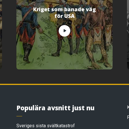
Kriget som banade väg
för USA
Populära avsnitt just nu
Sveriges sista svältkatastrof