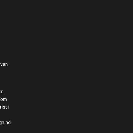
Även
rn
rsom
ist i
grund