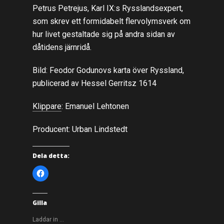
Petrus Petrejus, Karl IX:s Rysslandsexpert,
som skrev ett formidabelt flervolymsverk om
hur livet gestaltade sig på andra sidan av
dåtidens järnridå.
Bild: Feodor Godunovs karta över Ryssland,
publicerad av Hessel Gerritsz 1614
Klippare
: Emanuel Lehtonen
Producent: Urban Lindstedt
Dela detta:
K
l
i
c
k
a
Gilla
f
ö
r
Laddar in …