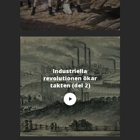
r
)
Industriella
revolutionen ökar
takten (del 2)