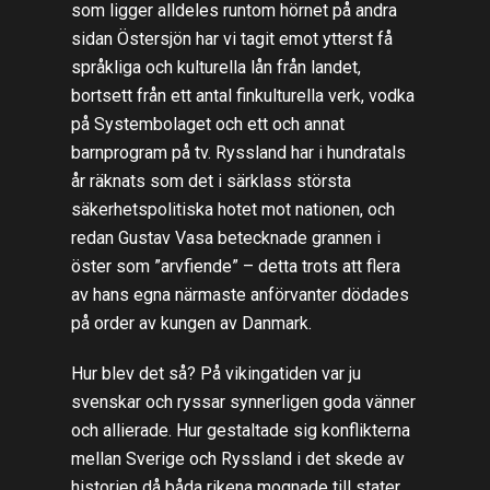
som ligger alldeles runtom hörnet på andra
sidan Östersjön har vi tagit emot ytterst få
språkliga och kulturella lån från landet,
bortsett från ett antal finkulturella verk, vodka
på Systembolaget och ett och annat
barnprogram på tv. Ryssland har i hundratals
år räknats som det i särklass största
säkerhetspolitiska hotet mot nationen, och
redan Gustav Vasa betecknade grannen i
öster som ”arvfiende” – detta trots att flera
av hans egna närmaste anförvanter dödades
på order av kungen av Danmark.
Hur blev det så? På vikingatiden var ju
svenskar och ryssar synnerligen goda vänner
och allierade. Hur gestaltade sig konflikterna
mellan Sverige och Ryssland i det skede av
historien då båda rikena mognade till stater,