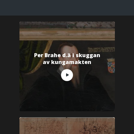
Per Brahe d.ä i skuggan
av kungamakten