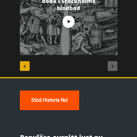
döda i Stockholms
blodbad
Stöd Historia Nu!