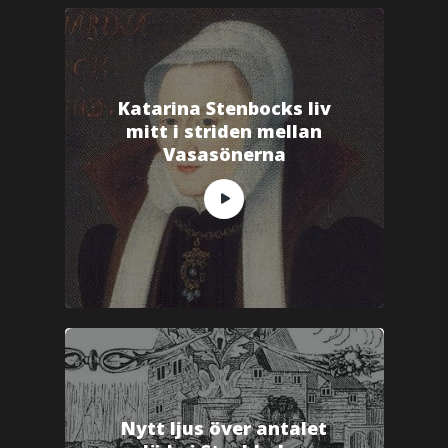
Katarina Stenbocks liv
mitt i striden mellan
Vasasönerna
Nytt ljus över antalet