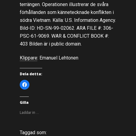
terrängen. Operationen illustrerar de svåra
förhållanden som kännetecknade konflikten i
södra Vietnam. Källa: U.S. Information Agency.
Bild-ID: HD-SN-99-02062. ARA FILE #: 306-
PSC-61-9069. WAR & CONFLICT BOOK #:
403 Bilden är i public domain.
Klippare
: Emanuel Lehtonen
Dela detta:
K
l
i
c
k
a
Gilla
f
ö
r
Laddar in …
a
t
t
d
e
Taggad som:
l