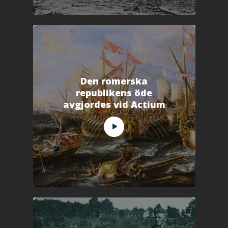
Den romerska
republikens öde
avgjordes vid Actium