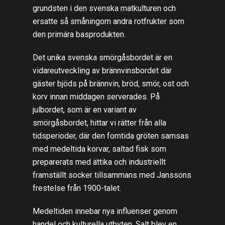
grundsten i den svenska matkulturen och
ersatte så småningom andra rotfrukter som
den primära basprodukten.
Det unika svenska smörgåsbordet är en
vidareutveckling av brännvinsbordet där
gäster bjöds på brännvin, bröd, smör, ost och
korv innan middagen serverades. På
julbordet, som är en variant av
smörgåsbordet, hittar vi rätter från alla
tidsperioder, där den forntida gröten samsas
med medeltida korvar, saltad fisk som
preparerats med ättika och industriellt
framställt socker tillsammans med Janssons
frestelse från 1900-talet.
Medeltiden innebar nya influenser genom
handel och kulturella utbyten. Salt blev en