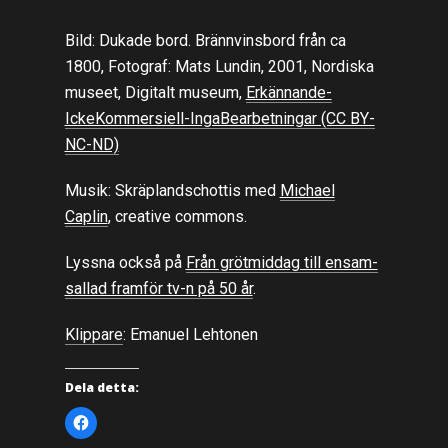
Bild: Dukade bord. Brännvinsbord från ca
1800, Fotograf: Mats Lundin, 2001, Nordiska
museet, Digitalt museum,
Erkännande-
IckeKommersiell-IngaBearbetningar (CC BY-
NC-ND)
Musik: Skräplandschottis med
Michael
Caplin
, creative commons.
Lyssna också på
Från grötmiddag till ensam-
sallad framför tv-n på 50 år
.
Klippare
: Emanuel Lehtonen
Dela detta:
K
l
i