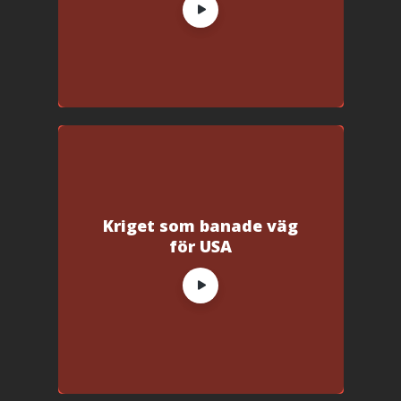
t
f
ö
n
s
t
e
r
)
Kriget som banade väg
för USA