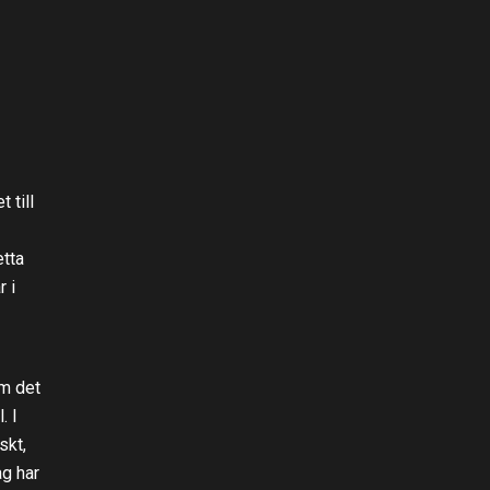
 till
etta
r i
om det
. I
skt,
g har