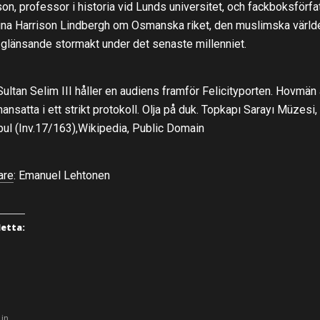
son, professor i historia vid Lunds universitet, och fackboksförfa
ina Harrison Lindbergh om Osmanska riket, den muslimska värld
glänsande stormakt under det senaste millenniet.
 Sultan Selim III håller en audiens framför Felicityporten. Hovmän 
nsatta i ett strikt protokoll. Olja på duk. Topkapı Sarayı Müzesi,
bul (Inv.17/163),Wikipedia, Public Domain
are
: Emanuel Lehtonen
detta:
 in …