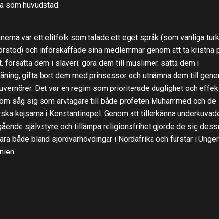
a som huvudstad.
erna var ett elitfolk som talade ett eget språk (som vanliga turk
förstod) och införskaffade sina medlemmar genom att ta kristna 
tt, försätta dem i slaveri, göra dem till muslimer, sätta dem i
räning, gifta bort dem med prinsessor och utnämna dem till gener
uvernörer. Det var en regim som prioriterade duglighet och effekt
om såg sig som arvtagare till både profeten Muhammed och de
ska kejsarna i Konstantinopel. Genom att tillerkänna underkuvade
gående självstyre och tillämpa religionsfrihet gjorde de sig des
ära både bland sjörövarhövdingar i Nordafrika och furstar i Unge
nien.