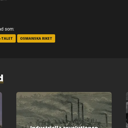
ad som:
0-TALET
OSMANSKA RIKET
d
Industriella revolutionen