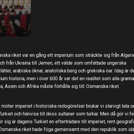
ska riket var en gång ett imperium som sträckte sig från Algeriet
och från Ukraina till Jemen, ett välde som omfattade ungerska
lätter, arabiska öknar, anatoliska berg och grekiska öar. Idag är d
ium historia, men i över 600 år var det en realitet som alla granna
a, Asien och Afrika måste förhålla sig till: Osmanska riket.
i möter imperiet i historiska redogörelser brukar vi slarvigt tala 
urkiet och hänvisa till dess sultaner som turkar. Men då gör vi fel
ör sig är dagens Turkiet en efterträdare till imperiet, rent geografi
smanska riket hade föga gemensamt med den republik som ida