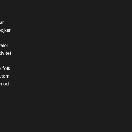
ar
pojkar
aler
ivitet
 folk
sutom
rn och