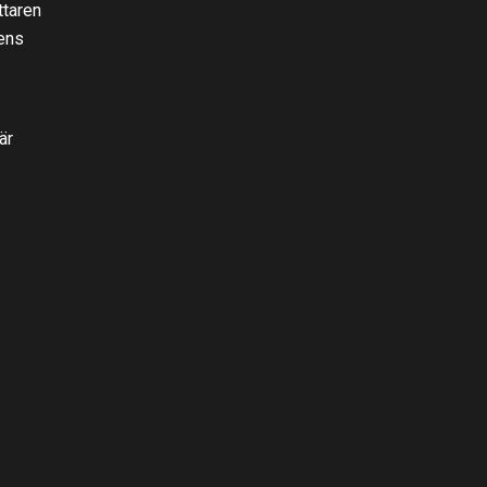
ttaren
ens
är