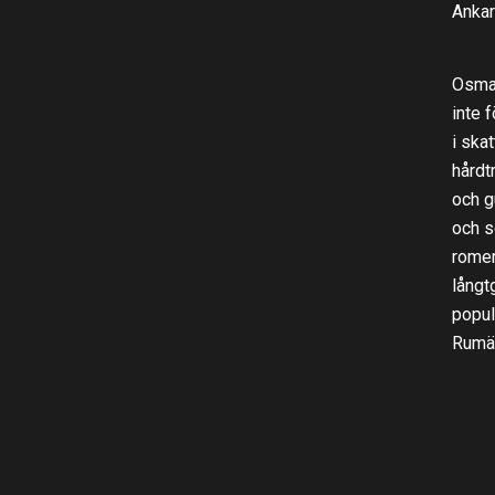
Ankar
Osman
inte 
i ska
hårdt
och g
och s
romer
långt
popul
Rumä