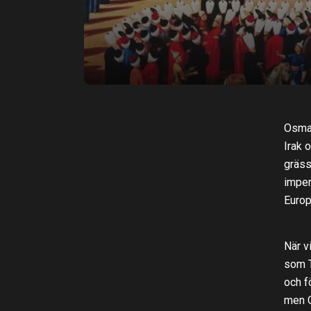
Osman
Irak 
gräss
imper
Europ
När v
som T
och f
men O