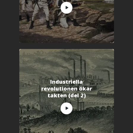
n
s
t
e
r
)
Industriella
revolutionen ökar
takten (del 2)