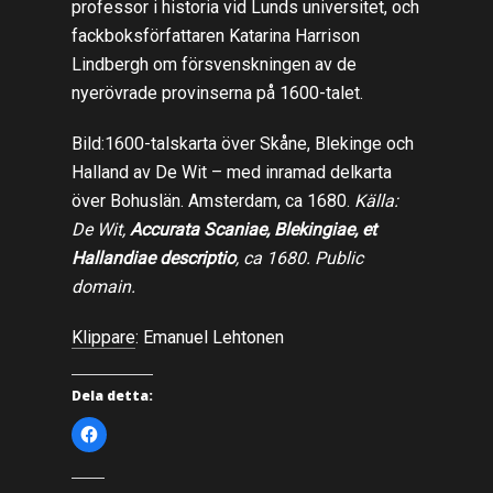
professor i historia vid Lunds universitet, och
fackboksförfattaren Katarina Harrison
Lindbergh om försvenskningen av de
nyerövrade provinserna på 1600-talet.
Bild:1600-talskarta över Skåne, Blekinge och
Halland av De Wit – med inramad delkarta
över Bohuslän. Amsterdam, ca 1680.
Källa:
De Wit,
Accurata Scaniae, Blekingiae, et
Hallandiae descriptio
, ca 1680. Public
domain.
Klippare
: Emanuel Lehtonen
Dela detta:
K
l
i
c
k