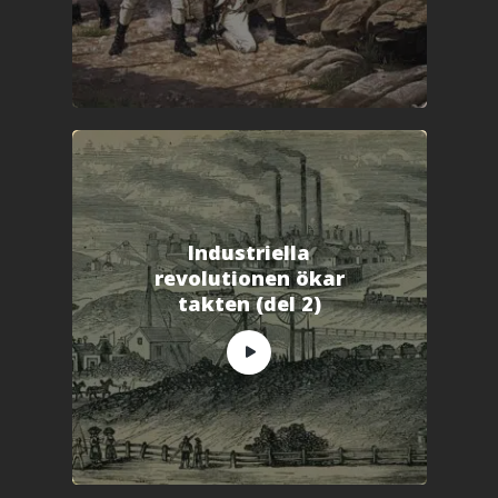
s
t
e
r
)
Industriella
revolutionen ökar
takten (del 2)