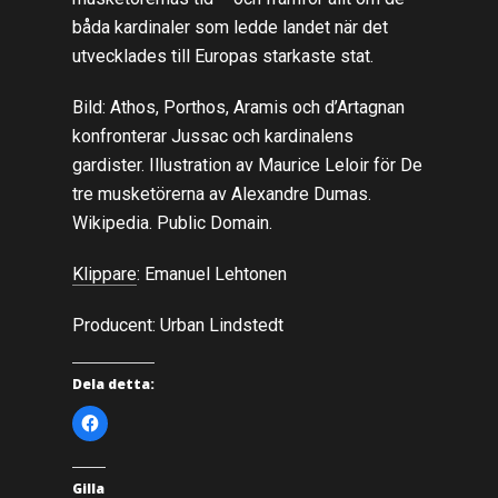
båda kardinaler som ledde landet när det
utvecklades till Europas starkaste stat.
Bild: Athos, Porthos, Aramis och d’Artagnan
konfronterar Jussac och kardinalens
gardister. Illustration av Maurice Leloir för De
tre musketörerna av Alexandre Dumas.
Wikipedia. Public Domain.
Klippare
: Emanuel Lehtonen
Producent: Urban Lindstedt
Dela detta:
K
l
i
c
k
a
Gilla