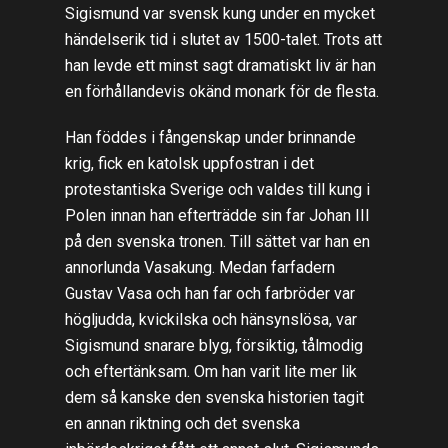
Sigismund var svensk kung under en mycket
händelserik tid i slutet av 1500-talet. Trots att
han levde ett minst sagt dramatiskt liv är han
en förhållandevis okänd monark för de flesta.
Han föddes i fångenskap under brinnande
krig, fick en katolsk uppfostran i det
protestantiska Sverige och valdes till kung i
Polen innan han efterträdde sin far Johan III
på den svenska tronen. Till sättet var han en
annorlunda Vasakung. Medan farfadern
Gustav Vasa och han far och farbröder var
högljudda, kvickilska och hänsynslösa, var
Sigismund snarare blyg, försiktig, tålmodig
och eftertänksam. Om han varit lite mer lik
dem så kanske den svenska historien tagit
en annan riktning och det svenska