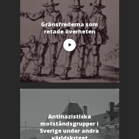
Gränsfrederna som
retade överheten
Antinazistiska
motståndsgrupper i
Sverige under andra
världskriget