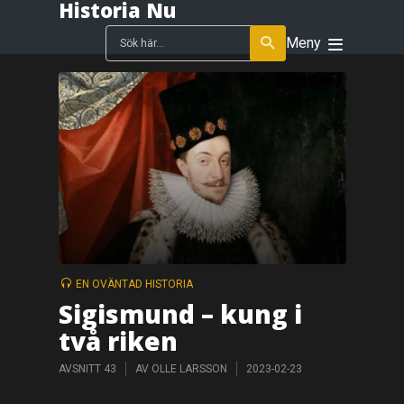
Historia Nu
Meny
EN OVÄNTAD HISTORIA
Sigismund – kung i
två riken
AVSNITT 43
AV
OLLE LARSSON
2023-02-23