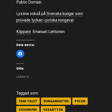
Public Domain.
Lyssna också på
Svenska kungar som
prövade lyckan i polska kungaval
.
Klippare
: Emanuel Lehtonen
Dela detta:
K
l
i
c
k
a
Gilla
f
ö
r
Laddar in …
a
t
t
d
e
Taggad som:
l
a
p
1500-TALET
KUNGAMAKTEN
POLEN
å
F
SIGISMUND
VASAÄTTEN
a