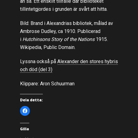
än så. Ett enskilt tillfälle där biblioteket
tillintetgjordes i grunden är svårt att hitta.
Bild: Brand i Alexandrias bibliotek, målad av
Ambrose Dudley, ca 1910. Publicerad
i
Hutchinsons Story of the Nations
1915.
Wikipedia, Public Domain.
Lyssna också på
Alexander den stores hybris
och död (del 3)
Klippare: Aron Schuurman
Dela detta:
K
l
i
c
k
a
Gilla
f
ö