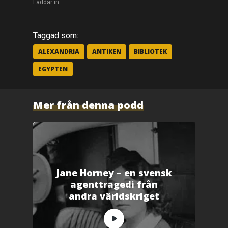
r
Laddar in …
a
t
t
d
e
Taggad som:
l
a
p
ALEXANDRIA
ANTIKEN
BIBLIOTEK
å
F
EGYPTEN
a
c
e
b
o
o
Mer från denna podd
k
(
Ö
p
p
n
a
s
i
e
t
Jane Horney – en svensk
t
n
agenttragedi från
y
t
andra världskriget
t
f
ö
n
s