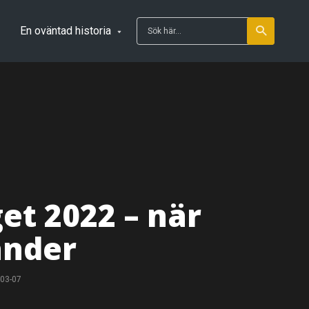
En oväntad historia
et 2022 – när
änder
03-07