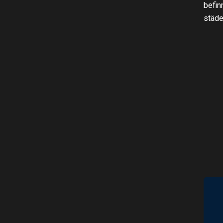
befin
städe