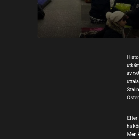
Histo
utkäm
av tv
uttal
Stali
Öster
Efter
ha kö
Men k