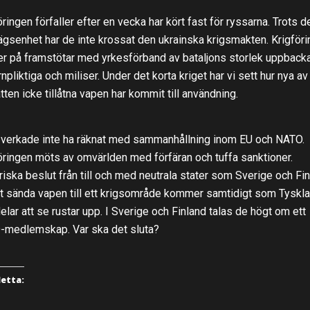
öringen förfaller efter en vecka har kört fast för ryssarna. Trots d
ägsenhet har de inte krossat den ukrainska krigsmakten. Krigför
r på framstötar med yrkesförband av bataljons storlek uppback
rnpliktiga och miliser. Under det korta kriget har vi sett hur nya av
ätten icke tillåtna vapen har kommit till användning.
 verkade inte ha räknat med sammanhållning inom EU och NATO.
öringen möts av omvärlden med förfäran och tuffa sanktioner.
riska beslut från till och med neutrala stater som Sverige och Fi
t sända vapen till ett krigsområde kommer samtidigt som Tyskl
lar att se rustar upp. I Sverige och Finland talas de högt om ett
medlemskap. Var ska det sluta?
detta: