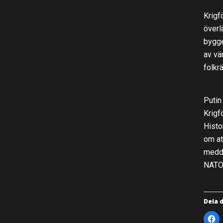
Krigf
överl
bygge
av vä
folkr
Putin
Krigf
Histo
om at
medde
NATO-
Dela 
K