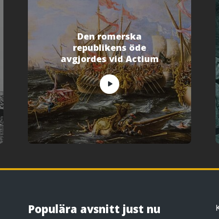
Den romerska
republikens öde
avgjordes vid Actium
Populära avsnitt just nu