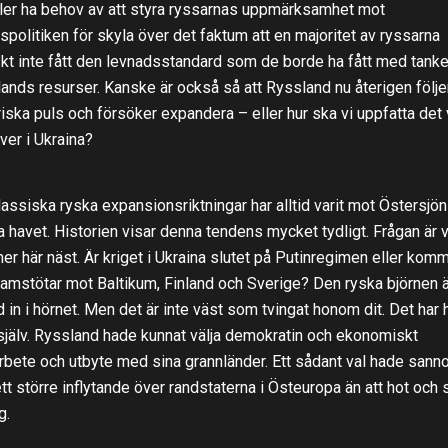
ller ha behov av att styra ryssarnas uppmärksamhet mot
espolitiken för skyla över det faktum att en majoritet av ryssarna
skt inte fått den levnadsstandard som de borde ha fått med tank
ands resurser. Kanske är också så att Ryssland nu återigen följe
riska puls och försöker expandera – eller hur ska vi uppfatta det 
ver i Ukraina?
lassiska ryska expansionsriktningar har alltid varit mot Östersjö
a havet. Historien visar denna tendens mycket tydligt. Frågan är 
r här näst. Är kriget i Ukraina slutet på Putinregimen eller kom
ramstötar mot Baltikum, Finland och Sverige? Den ryska björnen ä
d in i hörnet. Men det är inte väst som tvingat honom dit. Det har 
 själv. Ryssland hade kunnat välja demokratin och ekonomiskt
bete och utbyte med sina grannländer. Ett sådant val hade sanno
ett större inflytande över randstaterna i Östeuropa än att hot och
g.