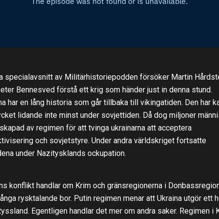
ta specialavsnitt av Militärhistoriepodden försöker Martin Hårdst
eter Bennesved förstå ett krig som händer just in denna stund.
na har en lång historia som går tillbaka till vikingatiden. Den har k
cket lidande inte minst under sovjettiden. Då dog miljoner männi
 skapad av regimen för att tvinga ukrainarna att acceptera
ktivisering och sovjetstyre. Under andra världskriget fortsatte
dena under Nazitysklands ockupation.
s konflikt handlar om Krim och gränsregionerna i Donbassregio
ånga rysktalande bor. Putin regimen menar att Ukraina utgör ett h
yssland. Egentligen handlar det mer om andra saker. Regimen i 