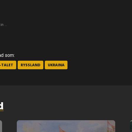
 in …
ad som:
0-TALET
RYSSLAND
UKRAINA
d