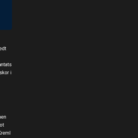
edt
antats
skor i
nen
ot
Kreml