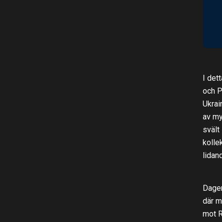
I det
och P
Ukrai
av my
svält
kolle
lidan
Dagen
där m
mot R