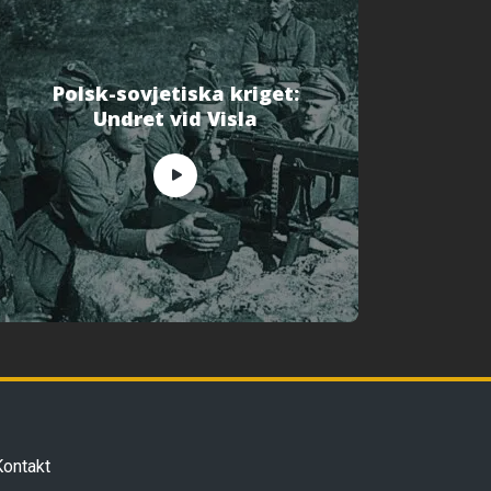
Polsk-sovjetiska kriget:
Undret vid Visla
Kontakt