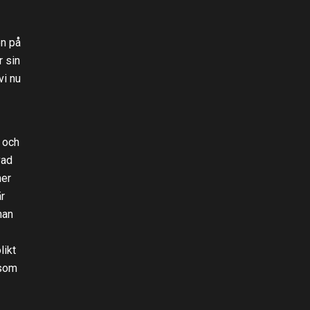
en på
r sin
vi nu
n och
vad
mer
r
han
likt
 som