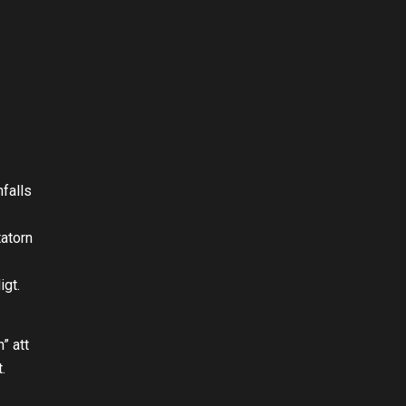
falls
tatorn
igt.
” att
.