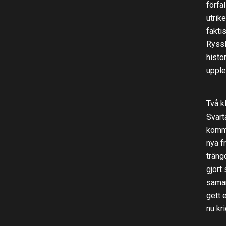
förfa
utrik
fakti
Ryssl
histo
upple
Två k
Svart
komme
nya f
träng
gjort
samar
gett 
nu kri