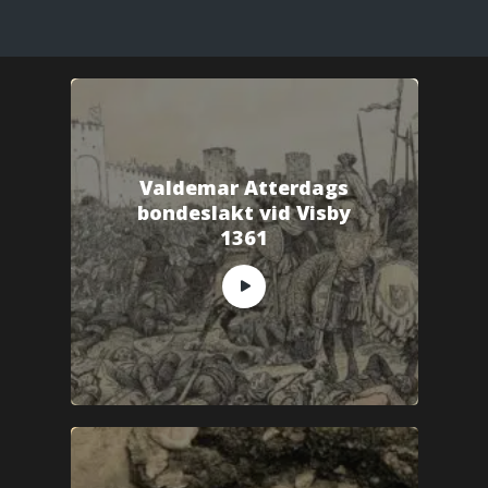
Valdemar Atterdags
bondeslakt vid Visby
1361