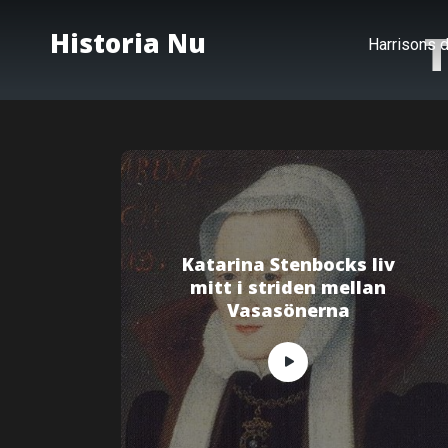
T
Historia Nu
Harrisons d
Katarina Stenbocks liv
mitt i striden mellan
Vasasönerna