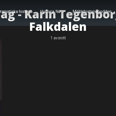
ag -
Karin Tegenbor
ramatiska historia
Historia Nu
Militärhistoriepodden
Falkdalen
1 avsnitt