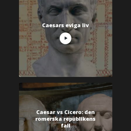
Caesars eviga liv
Caesar vs Cicero: den
romerska republikens
fall