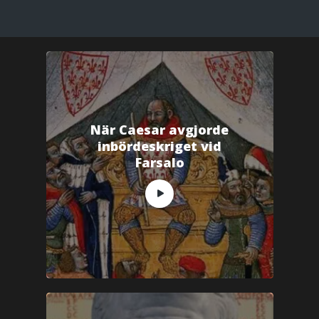
När Caesar avgjorde
inbördeskriget vid
Farsalo