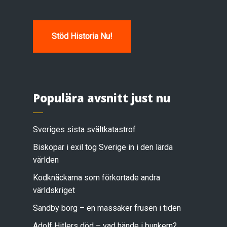
Stöd Historia Nu!
Populära avsnitt just nu
Sveriges sista svältkatastrof
Biskopar i exil tog Sverige in i den lärda
världen
Kodknäckarna som förkortade andra
världskriget
Sandby borg – en massaker frusen i tiden
Adolf Hitlers död – vad hände i bunkern?