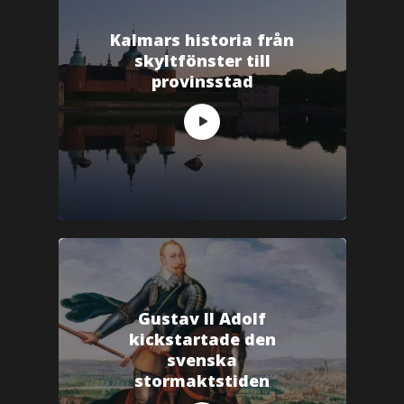
Kalmars historia från
skyltfönster till
provinsstad
Gustav II Adolf
kickstartade den
svenska
stormaktstiden