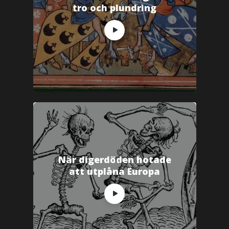
tro och plundring
När digerdöden hotade
att utplåna Europa