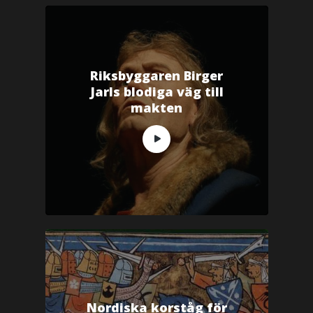
Riksbyggaren Birger
Jarls blodiga väg till
makten
Nordiska korståg för