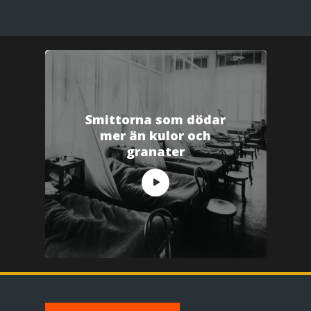
Smittorna som dödar
mer än kulor och
granater