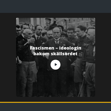
Fascismen – ideologin
bakom skällsordet