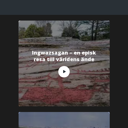
Ingwazsagan – en episk
resa till världens ände