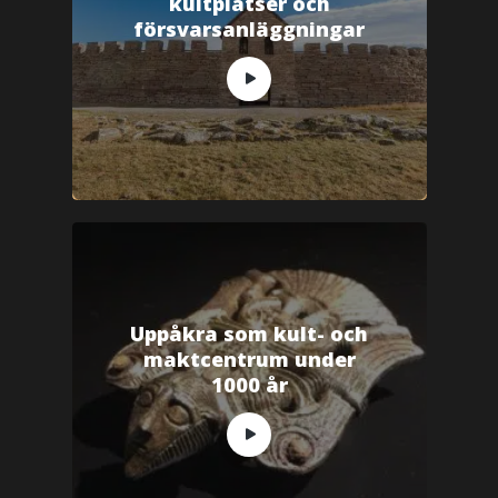
kultplatser och
försvarsanläggningar
Uppåkra som kult- och
maktcentrum under
1000 år