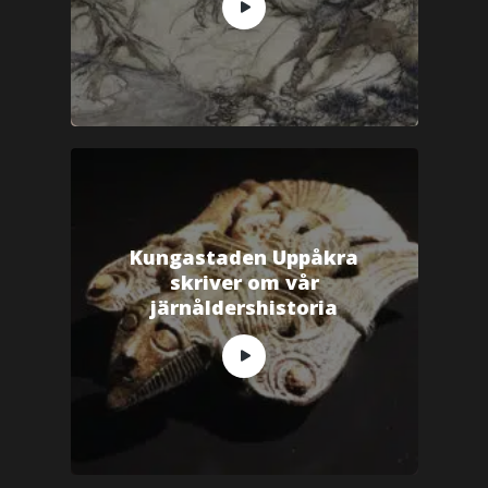
Kungastaden Uppåkra
skriver om vår
järnåldershistoria