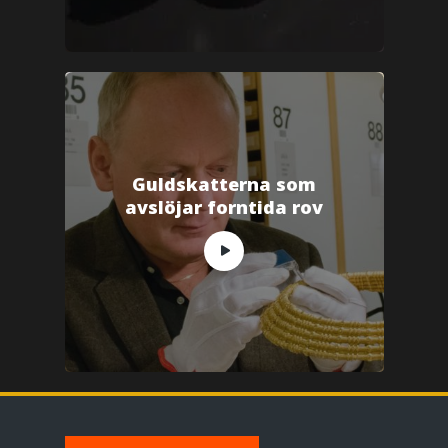
Guldskatterna som
avslöjar forntida rov