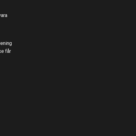
vara
rening
ke får