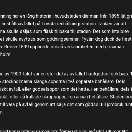
inning har en lång historia i huvudstaden där man från 1895 lät gr
v hushållsavfallet på Lövsta renhållningsstation. Tanken var att
rna skulle säljas som fläsk tillbaka till staden. Det som inte blev
et skulle avyttras som gödningsämnen. Tyvärr dog dock de flest
n. Redan 1899 upphörde också verksamheten med grisarna i
holm.
jan av 1900-talet var en stor del av avfallet hästgödsel och bajs.
e stockholmarna slänga soporna i två separata behållare. Dels
iskt avfall, eller gödselsopor som det hette, i en behållare, dels 
iskt, eller så kallade skräpsopor, i en annan behållare. Staden bö
a till vara på avfall genom att sälja det som gödsel till jordbruk ru
n.
ed konsumtionssamhällets framväxt blev avfallet allt mer likt