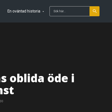
En oväntad historia
s oblida öde i
nst
-30