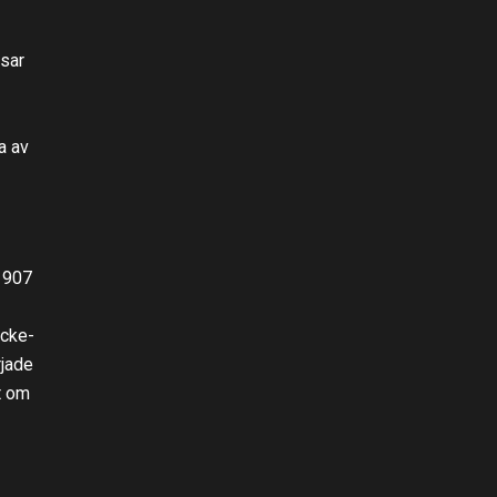
isar
a av
 1907
icke-
rjade
nt om