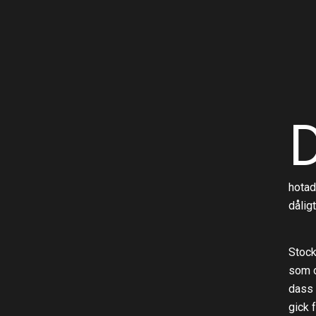
hotad
dålig
Stock
som o
dass 
gick f