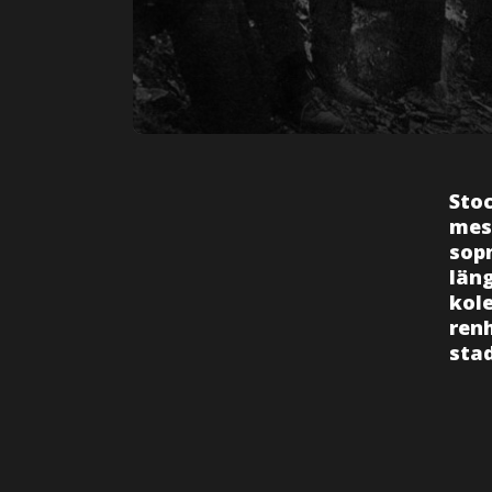
Stoc
mes
sop
läng
kol
renh
stad