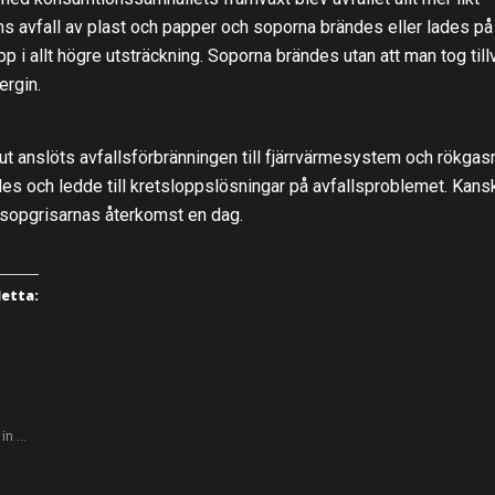
s avfall av plast och papper och soporna brändes eller lades på
pp i allt högre utsträckning. Soporna brändes utan att man tog till
ergin.
slut anslöts avfallsförbränningen till fjärrvärmesystem och rökgas
rdes
och ledde till kretsloppslösningar på avfallsproblemet. Kans
 sopgrisarnas återkomst en dag.
detta:
 in …