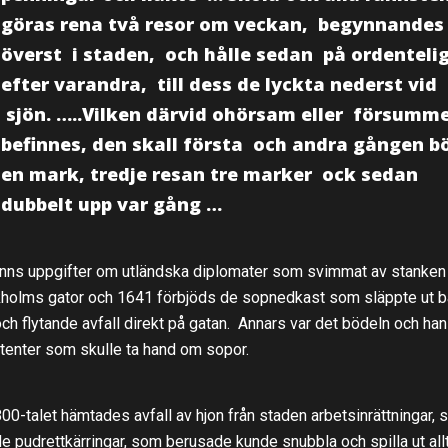
göras rena två resor om veckan, begynnandes
överst i staden, och hålle sedan på ordenteli
efter varandra, till dess de lyckta nederst vid
sjön. …..Vilken därvid ohörsam eller försumme
befinnes, den skall första och andra gången b
en mark, tredje resan tre marker ock sedan
dubbelt upp var gång …
inns uppgifter om utländska diplomater som svimmat av stanken
holms gator och 1641 förbjöds de sopnedkast som släppte ut 
och flytande avfall direkt på gatan. Annars var det bödeln och ha
tenter som skulle ta hand om sopor.
00-talet hämtades avfall av hjon från staden arbetsinrättningar, 
de pudrettkärringar, som berusade kunde snubbla och spilla ut allt