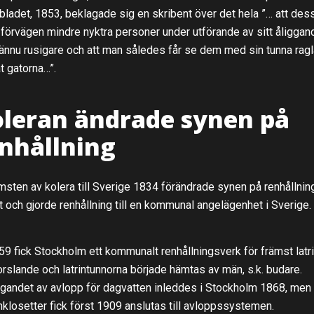
bladet, 1853, beklagade sig en skribent över det hela ”… att des
i förvägen mindre nyktra personer under utförande av sitt åliggan
 ännu rusigare och att man således får se dem med sin tunna ragl
t gatorna…”.
leran ändrade synen på
nhållning
sten av kolera till Sverige 1834 förändrade synen på renhållning
t och gjorde renhållning till en kommunal angelägenhet i Sverige.
59 fick Stockholm ett kommunalt renhållningsverk för främst latr
orslande och latrintunnorna började hämtas av män, s.k. budare.
gandet av avlopp för dagvatten inleddes i Stockholm 1868, men
nklosetter fick först 1909 anslutas till avloppssystemen.