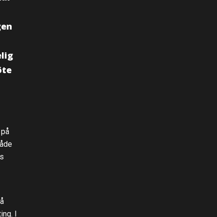
gen
lig
öte
 på
både
ns
så
ing. I