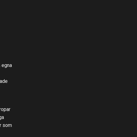
a egna
rade
ropar
ga
ar som