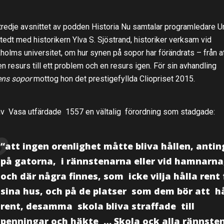
 tredje avsnittet av podden Historia Nu samtalar programledare U
tedt med historikern Ylva S. Sjöstrand, historiker verksam vid
holms universitet, om hur synen på sopor har förändrats – från a
 en resurs till ett problem och en resurs igen. För sin avhandling
ens sopor
mottog hon det prestigefyllda Cliopriset 2015.
v Vasa utfärdade 1557 en vältalig förordning som stadgade:
“att ingen orenlighet måtte bliva hållen, anti
på gatorna, i rännstenarna eller vid hamnarna
och där några finnes, som icke vilja hålla rent 
sina hus, och på de
platser som dem bör att hå
rent, desamma skola bliva straffade till
penningar och häkte … Skola ock alla rännste