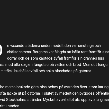
D
e växande städerna under medeltiden var smutsiga och
ohälsosamma. Borgarna var ålagda att hålla rent framför sin
dörrar och de som kastade avfall framför sin grannes hus
es med åtta dagar i fängelse på vatten och bröd. Men det funge
t – träck, hushållsavfall och aska blandades på gatorna.
holmarna brukade göra sina behov på avträden över stora latring
fta läckte ut på gatorna. I slutet av medeltiden byggdes offentli
vid Stockholms stränder. Mycket av avfallet åts upp av alla gris
ritt i staden.