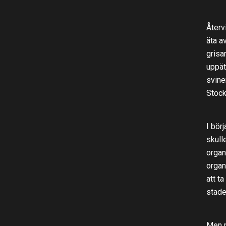
Återv
äta a
grisa
uppät
svine
Stock
I bör
skull
organ
organ
att t
stade
Men m