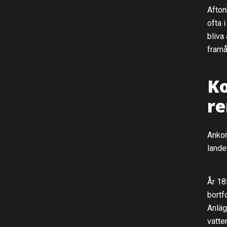
Afton
ofta 
bliva
framå
Ko
re
Ankom
lande
År 18
bortf
Anläg
vatte