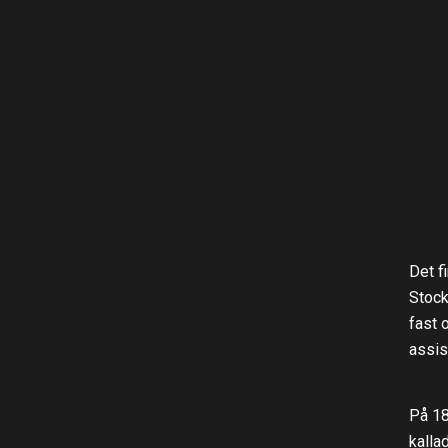
Det f
Stock
fast 
assis
På 18
kalla