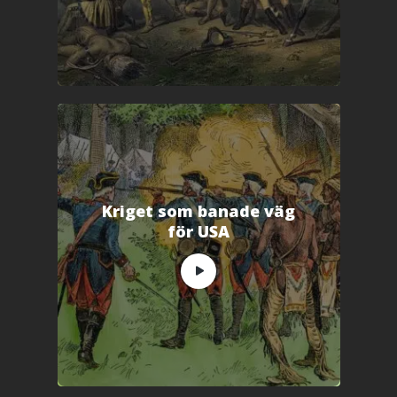
r
)
Kriget som banade väg
för USA