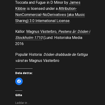
Toccata and Fugue in D Minor by
James
Kibbie
is licensed under a
Attribution-
NonCommercial-NoDerivatives (aka Music
Sharing) 3.0 International License
.
Källor:
Magnus Västerbro,
Pestens år: Döden i
Stockholm 1710
(Lund: Historiska Media
2016
Populär Historia:
Döden drabbade de fattiga
värst
av Magnus Västerbro
Dela detta:
K
l
i
c
k
a
Gilla
f
ö
r
Laddar in …