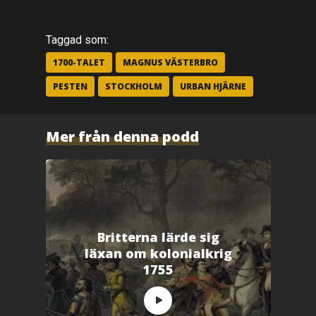
a
t
t
d
e
Taggad som:
l
a
p
1700-TALET
MAGNUS VÄSTERBRO
å
F
PESTEN
STOCKHOLM
URBAN HJÄRNE
a
c
e
b
o
o
Mer från denna podd
k
(
Ö
p
p
n
a
s
i
e
t
t
Britterna lärde sig
n
y
läxan om kolonialkrig
t
t
1755
f
ö
n
s
t
e